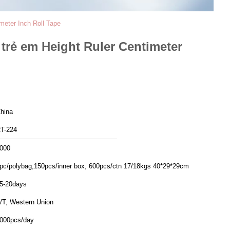
meter Inch Roll Tape
trẻ em Height Ruler Centimeter
hina
T-224
000
pc/polybag,150pcs/inner box, 600pcs/ctn 17/18kgs 40*29*29cm
5-20days
/T, Western Union
000pcs/day