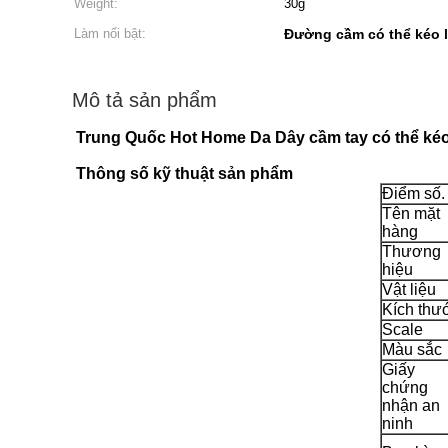
Weight:
30g
Làm nổi bật:
Đường cầm có thể kéo l
Mô tả sản phẩm
Trung Quốc Hot Home Da Dây cầm tay có thể kéo l
Thông số kỹ thuật sản phẩm
Điểm số.
Tên mặt
hàng
Thương
hiệu
Vật liệu
Kích thư
Scale
Màu sắc
Giấy
chứng
nhận an
ninh