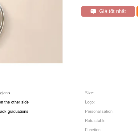
Giá tốt nhất
rglass
Size:
n the other side
Logo:
lack graduations
Personalisation:
Retractable:
Function: