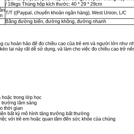
/ 18kgs Thùng hộp kích thước: 40 * 29 * 29cm
ản
T/T ((Paypal, chuyển khoản ngân hàng), West Union, L/C
án
Bằng đường biển, đường không, đường nhanh
ng cụ hoàn hảo để đo chiều cao của trẻ em và người lớn như n
 kéo lại này rất dễ sử dụng, và làm cho việc đo chiều cao trở nê
à hoặc trong lớp học
i trường lâm sàng
eo thời gian
hiện bất kỳ mô hình tăng trưởng bất thường
 việc với trẻ em hoặc quan tâm đến sức khỏe của chúng