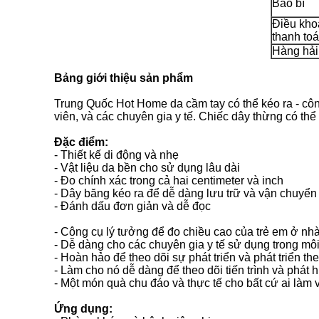
Bao bì
Điều kho
thanh to
Hàng hải
Bảng giới thiệu sản phẩm
Trung Quốc Hot Home da cầm tay có thể kéo ra - cô
viên, và các chuyên gia y tế. Chiếc dây thừng có thể
Đặc điểm:
- Thiết kế di động và nhẹ
- Vật liệu da bền cho sử dụng lâu dài
- Đo chính xác trong cả hai centimeter và inch
- Dây băng kéo ra để dễ dàng lưu trữ và vận chuyển
- Đánh dấu đơn giản và dễ đọc
- Công cụ lý tưởng để đo chiều cao của trẻ em ở nh
- Dễ dàng cho các chuyên gia y tế sử dụng trong mô
- Hoàn hảo để theo dõi sự phát triển và phát triển th
- Làm cho nó dễ dàng để theo dõi tiến trình và phát 
- Một món quà chu đáo và thực tế cho bất cứ ai làm
Ứng dụng: