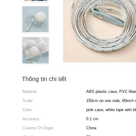
Thông tin chi tiết
Material:
ABS plastic case, PVC fibe
Scale:
150cm on one side, 60inch o
Color:
pink case, white tape with b
Accuracy:
0.1 cm
Country Of Origin:
China