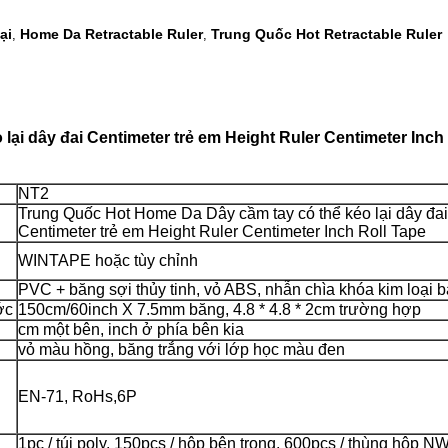
ại
Home Da Retractable Ruler
Trung Quốc Hot Retractable Ruler
,
,
ại dây đai Centimeter trẻ em Height Ruler Centimeter Inch
NT2
Trung Quốc Hot Home Da Dây cầm tay có thể kéo lại dây đai
Centimeter trẻ em Height Ruler Centimeter Inch Roll Tape
WINTAPE hoặc tùy chỉnh
PVC + băng sợi thủy tinh, vỏ ABS, nhẫn chìa khóa kim loại b
ớc
150cm/60inch X 7.5mm băng, 4.8 * 4.8 * 2cm trường hợp
cm một bên, inch ở phía bên kia
vỏ màu hồng, băng trắng với lớp học màu đen
EN-71, RoHs,6P
1pc / túi poly, 150pcs / hộp bên trong, 600pcs / thùng hộp N