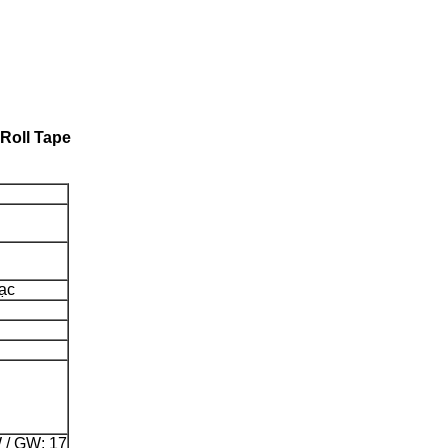
 Roll Tape
ạc
W / GW: 17