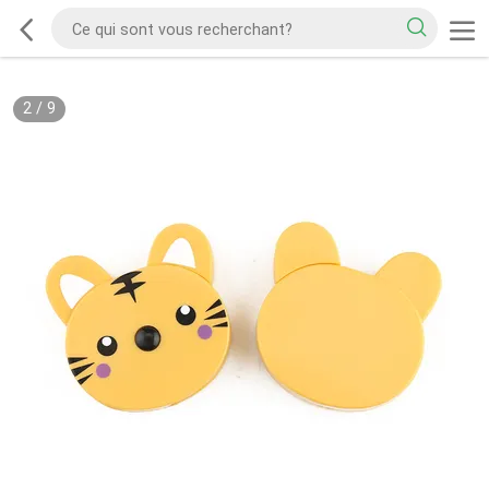
2
/
9