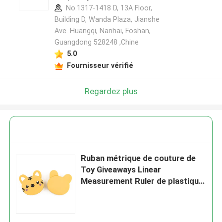
No.1317-1418 D, 13A Floor,
Building D, Wanda Plaza, Jianshe
Ave. Huangqi, Nanhai, Foshan,
Guangdong 528248 ,Chine
5.0
Fournisseur vérifié
Regardez plus
Ruban métrique de couture de
Toy Giveaways Linear
Measurement Ruler de plastique
de poche escamotable
mignonne adorable de bande
dessinée de Wintape