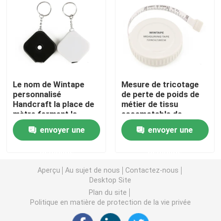
Ruban métrique de diamètre
Bande de mesure de poids animal
Le nom de Wintape
Mesure de tricotage
Ruban métrique escamotable de corps
personnalisé
de perte de poids de
Handcraft la place de
métier de tissu
mètre forment la
escamotable de
calibre de graisse du corps
traction douce et
cadeau de la qualité
envoyer une
envoyer une
rétractent des
79inch 2Meters Mini
mesures de
Compact Soft Auto
Mi bande de circonférence de bras
demande
demande
mécanisme attachent
Lock de Wintape
du ruban adhésif avec
Aperçu
Au sujet de nous
Contactez-nous
la chaîne principale
Desktop Site
Bande de mesure de papier
Plan du site
Politique en matière de protection de la vie privée
ruban métrique en acier