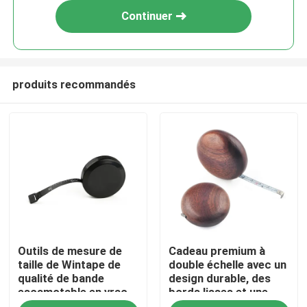
Continuer
produits recommandés
Maison
Outils de mesure de
Cadeau premium à
Produits
taille de Wintape de
double échelle avec un
qualité de bande
design durable, des
escamotable en vrac
bords lisses et une
Au sujet de nous
en gros de corps noir
lame large de 6 mm