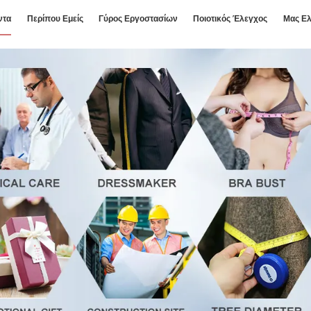
ντα
Περίπου Εμείς
Γύρος Εργοστασίων
Ποιοτικός Έλεγχος
Μας Ελ