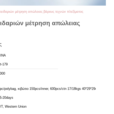
κλειδαριών μέτρηση απώλειας βάρους τεχνών πλεξίματος
ειδαριών μέτρηση απώλειας
ς
ΙΝΑ
t-179
000
pc/polybag, κιβώτιο 150pcs/inner, 600pcs/ctn 17/18kgs 40*29*29cm
5-20days
/T, Western Union