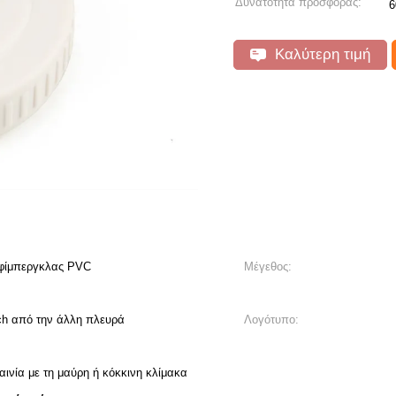
Δυνατότητα προσφοράς:
6
Καλύτερη τιμή
 φίμπεργκλας PVC
Μέγεθος:
ch από την άλλη πλευρά
Λογότυπο:
ινία με τη μαύρη ή κόκκινη κλίμακα