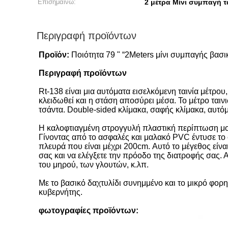
Επισημαίνω:
2 μέτρα Μίνι συμπαγή τ
Περιγραφή προϊόντων
Προϊόν:
Ποιότητα 79 " “2Meters μίνι συμπαγής βασ
Περιγραφή προϊόντων
Rt-138 είναι μια αυτόματα εισελκόμενη ταινία μέτρο
κλειδωθεί και η στάση αποσύρει μέσα. Το μέτρο ταινι
τσάντα. Double-sided κλίμακα, σαφής κλίμακα, αυτ
Η καλοφτιαγμένη στρογγυλή πλαστική περίπτωση μορ
Γίνοντας από το ασφαλές και μαλακό PVC έντυσε το 
πλευρά που είναι μέχρι 200cm. Αυτό το μέγεθος είν
σας και να ελέγξετε την πρόοδο της διατροφής σας. 
του μηρού, των γλουτών, κ.λπ.
Με το βασικό δαχτυλίδι συνημμένο και το μικρό φορη
κυβερνήτης.
φωτογραφίες προϊόντων: