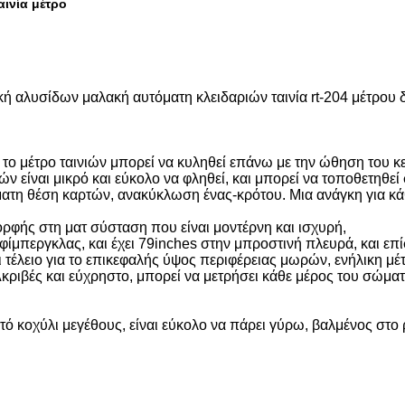
αινία μέτρο
ική αλυσίδων μαλακή αυτόματη κλειδαριών ταινία rt-204 μέτρου
υ, το μέτρο ταινιών μπορεί να κυληθεί επάνω με την ώθηση του 
ών είναι μικρό και εύκολο να φληθεί, και μπορεί να τοποθετηθεί
όματη θέση καρτών, ανακύκλωση ένας-κρότου. Μια ανάγκη για κ
φής στη ματ σύσταση που είναι μοντέρνη και ισχυρή,
φίμπεργκλας, και έχει 79inches στην μπροστινή πλευρά, και επ
αι τέλειο για το επικεφαλής ύψος περιφέρειας μωρών, ενήλικη 
Ακριβές και εύχρηστο, μπορεί να μετρήσει κάθε μέρος του σώματ
τό κοχύλι μεγέθους, είναι εύκολο να πάρει γύρω, βαλμένος στο 