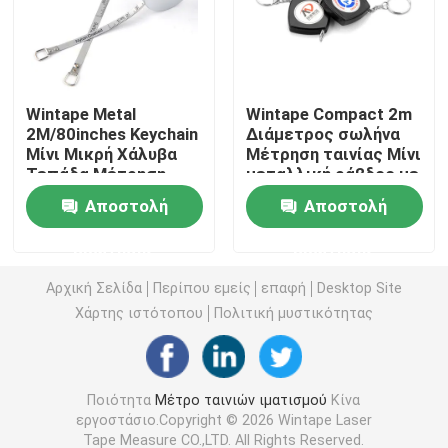
Μέτρο ταινιών διαμέτρων
Wintape Metal
Wintape Compact 2m
Ζωικό βάρος που μετρά την ταινία
2M/80inches Keychain
Διάμετρος σωλήνα
Μίνι Μικρή Χάλυβα
Μέτρηση ταινίας Μίνι
Τεπάδα Μέτρηση
μεταλλική ράβδος με
Εισελκόμενο μέτρο ταινιών σώματος
Μετρική & Inch Διπλή
κλειδαριό
Αποστολή
Αποστολή
Σκηνομετρία Χάλυβα
Τεπάδα
παχυμετρικός διαβήτης λίπους σωμάτων
ερώτησης
ερώτησης
Αρχική Σελίδα
Περίπου εμείς
επαφή
Desktop Site
Μέση ανώτερη ταινία περιφέρειας βραχιόνων
Χάρτης ιστότοπου
Πολιτική μυστικότητας
Έγγραφο που μετρά την ταινία
Ποιότητα
Μέτρο ταινιών ιματισμού
Κίνα
εργοστάσιο.Copyright © 2026 Wintape Laser
μέτρο ταινιών χάλυβα
Tape Measure CO.,LTD. All Rights Reserved.