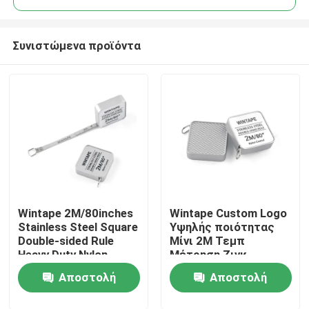
Συνιστώμενα προϊόντα
Wintape 2M/80inches
Wintape Custom Logo
Σπίτι
Stainless Steel Square
Υψηλής ποιότητας
Double-sided Rule
Μίνι 2M Τεμπ
Heavy Duty Nylon
Μέτρηση Ζινκ
Προϊόντα
Coated Silver Metal
Κεφάλαιο για την
Αποστολή
Αποστολή
Tape Μέτρος
προώθηση δώρων
Ανθεκτική χάλυβα
Περίπου εμείς
ερώτησης
ερώτησης