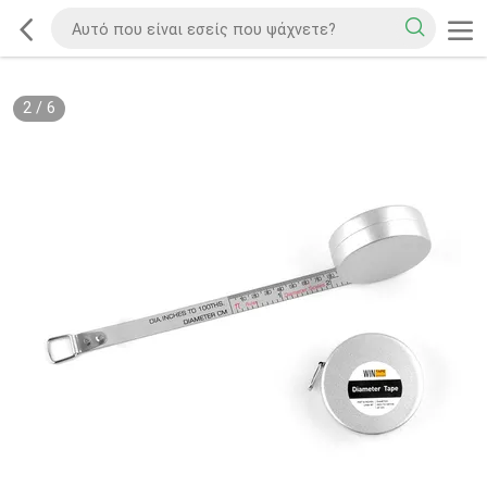
2
/
6