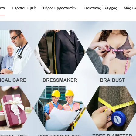
ντα
Περίπου Εμείς
Γύρος Εργοστασίων
Ποιοτικός Έλεγχος
Μας Ελ