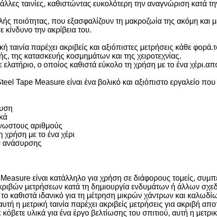
λλες ταινίες, καθιστώντας ευκολότερη την αναγνώριση κατά τη
ηλής ποιότητας, που εξασφαλίζουν τη μακροζωία της ακόμη και 
 κίνδυνο την ακρίβεια του.
κή ταινία παρέχει ακριβείς και αξιόπιστες μετρήσεις κάθε φορά.
ς, της κατασκευής κοσμημάτων και της χειροτεχνίας.
ε ελατήριο, ο οποίος καθιστά εύκολο τη χρήση με το ένα χέρι.α
el Tape Measure είναι ένα βολικό και αξιόπιστο εργαλείο που 
ευση
ικά
άγνωστους αριθμούς
 χρήση με το ένα χέρι
ν ανάσυρσης
Measure είναι κατάλληλο για χρήση σε διάφορους τομείς, συμ
η ακριβών μετρήσεων κατά τη δημιουργία ενδυμάτων ή άλλων σχε
το καθιστά ιδανικό για τη μέτρηση μικρών χάντρων και καλωδί
, αυτή η μετρική ταινία παρέχει ακριβείς μετρήσεις για ακριβή απ
ε κόβετε υλικά για ένα έργο βελτίωσης του σπιτιού, αυτή η μετρι