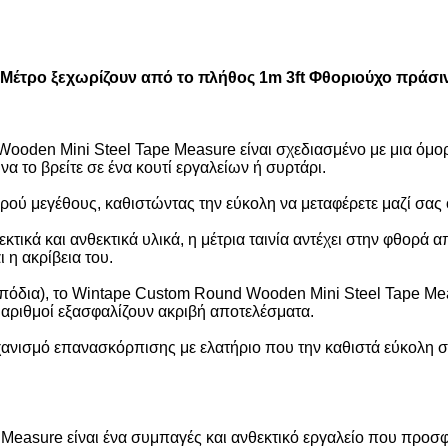
Μέτρο ξεχωρίζουν από το πλήθος 1m 3ft Φθοριούχο πράσι
ooden Mini Steel Tape Measure είναι σχεδιασμένο με μια όμο
α το βρείτε σε ένα κουτί εργαλείων ή συρτάρι.
ικρού μεγέθους, καθιστώντας την εύκολη να μεταφέρετε μαζί σας 
τικά και ανθεκτικά υλικά, η μέτρια ταινία αντέχει στην φθορά 
 η ακρίβεια του.
 πόδια), το Wintape Custom Round Wooden Mini Steel Tape Meas
 αριθμοί εξασφαλίζουν ακριβή αποτελέσματα.
ηχανισμό επανασκόρπισης με ελατήριο που την καθιστά εύκολη σ
asure είναι ένα συμπαγές και ανθεκτικό εργαλείο που προσφέρε