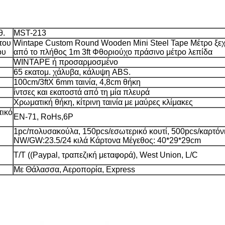
θ.
MST-213
του
Wintape Custom Round Wooden Mini Steel Tape Μέτρο ξε
ου
από το πλήθος 1m 3ft Φθοριούχο πράσινο μέτρο λεπίδα
WINTAPE ή προσαρμοσμένο
65 εκατομ. χάλυβα, κάλυψη ABS.
100cm/3ftX 6mm ταινία, 4,8cm θήκη
ίντσες και εκατοστά από τη μία πλευρά
Χρωματική θήκη, κίτρινη ταινία με μαύρες κλίμακες
τικό
EN-71, RoHs,6P
1pc/πολυσακούλα, 150pcs/εσωτερικό κουτί, 500pcs/καρτόν
NW/GW:23.5/24 κιλά Κάρτονα Μέγεθος: 40*29*29cm
Τ/Τ ((Paypal, τραπεζική μεταφορά), West Union, L/C
Με Θάλασσα, Αεροπορία, Express