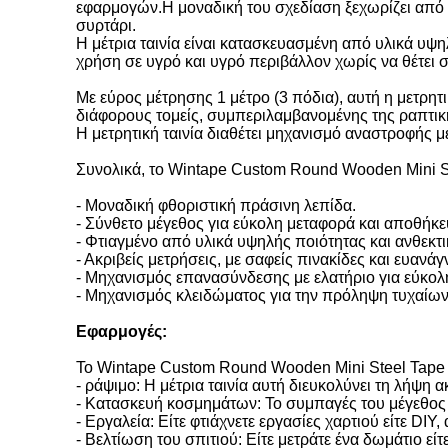
εφαρμογών.Η μοναδική του σχεδίαση ξεχωρίζει από ά
συρτάρι.
Η μέτρια ταινία είναι κατασκευασμένη από υλικά υψ
χρήση σε υγρό και υγρό περιβάλλον χωρίς να θέτει σε
Με εύρος μέτρησης 1 μέτρο (3 πόδια), αυτή η μετρητι
διάφορους τομείς, συμπεριλαμβανομένης της ραπτική
Η μετρητική ταινία διαθέτει μηχανισμό αναστροφής μ
Συνολικά, το Wintape Custom Round Wooden Mini Ste
- Μοναδική φθοριστική πράσινη λεπίδα.
- Σύνθετο μέγεθος για εύκολη μεταφορά και αποθήκ
- Φτιαγμένο από υλικά υψηλής ποιότητας και ανθεκτ
- Ακριβείς μετρήσεις, με σαφείς πινακίδες και ευαν
- Μηχανισμός επανασύνδεσης με ελατήριο για εύκολη
- Μηχανισμός κλειδώματος για την πρόληψη τυχαίω
Εφαρμογές:
Το Wintape Custom Round Wooden Mini Steel Tape 
- ράψιμο: Η μέτρια ταινία αυτή διευκολύνει τη λήψ
- Κατασκευή κοσμημάτων: Το συμπαγές του μέγεθος 
- Εργαλεία: Είτε φτιάχνετε εργασίες χαρτιού είτε DIY
- Βελτίωση του σπιτιού: Είτε μετράτε ένα δωμάτιο είτ