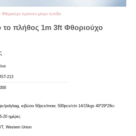
t Φθοριούχο πράσινο μέτρο λεπίδα
 το πλήθος 1m 3ft Φθοριούχο
ς
ίνα
ST-213
000
pc/polybag, κιβώτιο 50pcs/inner, 500pcs/ctn 14/15kgs 40*29*29cm
5-20 ημέρες
/T, Western Union