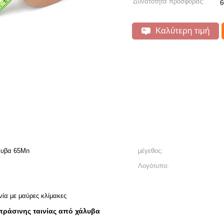
Δυνατότητα προσφοράς:
6
Καλύτερη τιμή
άλυβα 65Mn
μέγεθος:
Λογότυπο:
νία με μαύρες κλίμακες
πράσινης ταινίας από χάλυβα