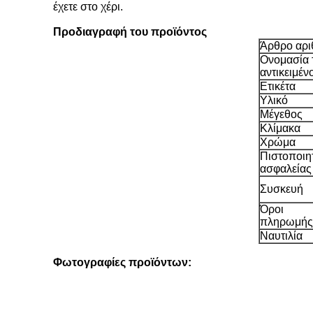
έχετε στο χέρι.
Προδιαγραφή του προϊόντος
Άρθρο αρι
Ονομασία 
αντικειμέν
Ετικέτα
Υλικό
Μέγεθος
Κλίμακα
Χρώμα
Πιστοποιη
ασφαλείας
Συσκευή
Όροι
πληρωμής
Ναυτιλία
Φωτογραφίες προϊόντων: