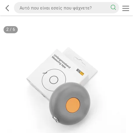
2
/
6