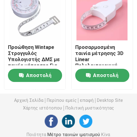
Μέτρο ταινιών διαμέτρων
Ζωικό βάρος που μετρά την ταινία
Προώθηση Wintape
Προσαρμοσμένη
Στρογγυλός
ταινία μέτρησης 3D
Εισελκόμενο μέτρο ταινιών σώματος
Υπολογιστής ΔΜΣ με
Linear
ταινία μέτρησης Για
Πολυλειτουργική
όσους προσπαθούν
μετρητική ταινία
παχυμετρικός διαβήτης λίπους σωμάτων
Αποστολή
Αποστολή
να χάσουν βάρος
πατήστε το κουμπί
Κεφαλή Άκρο μέση
ερώτησης
ερώτησης
Περιφέρεια μαλακό
Μέση ανώτερη ταινία περιφέρειας βραχιόνων
Linear
Αρχική Σελίδα
Περίπου εμείς
επαφή
Desktop Site
Χάρτης ιστότοπου
Πολιτική μυστικότητας
Έγγραφο που μετρά την ταινία
μέτρο ταινιών χάλυβα
Ποιότητα
Μέτρο ταινιών ιματισμού
Κίνα