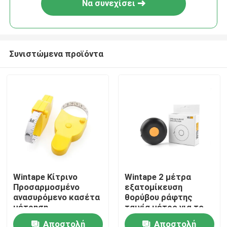
Να συνεχίσει
Συνιστώμενα προϊόντα
Σπίτι
Wintape Κίτρινο
Wintape 2 μέτρα
Προσαρμοσμένο
εξατομίκευση
Προϊόντα
ανασυρόμενο κασέτα
θορύβου ράφτης
μέτρηση
ταινία μέτρο για το
πολυλειτουργικό
σώμα λεπτή μέτρηση
Αποστολή
Αποστολή
Περίπου εμείς