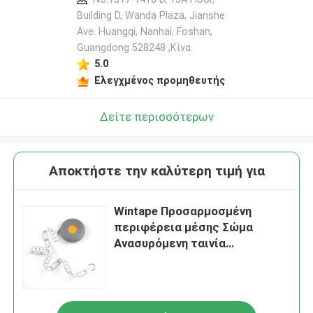
Building D, Wanda Plaza, Jianshe
Ave. Huangqi, Nanhai, Foshan,
Guangdong 528248 ,Κίνα
5.0
Ελεγχμένος προμηθευτής
Δείτε περισσότερων
Αποκτήστε την καλύτερη τιμή για
Wintape Προσαρμοσμένη
περιφέρεια μέσης Σώμα
Ανασυρόμενη ταινία
υφάσματος Μέτρο ραπτικής
πλαστικής ραπτικής ή ταινία
μέτρησης φυσικής
κατάστασης