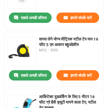
कारखाना भ्रमण
सबसे अच्छी कीमत
हमसे संपर्क करें
गुणवत्ता नियंत्रण
वापस लेने योग्य मीट्रिक स्टील टेप माप 16
संपर्क करें
फीट 5 एम आकार बहुउद्देशीय
MOQ：3000
एक उद्धरण का अनुरोध करें
वस्त्र टेप उपाय
सबसे अच्छी कीमत
हमसे संपर्क करें
लेजर उपाय टेप
आर्किटेक्ट वुडवर्किंग के लिए 5 मीटर 16
फीट ग्रे हैवी ड्यूटी मापने वाला टेप, स्टील
निजीकृत सिलाई टेप उपाय
टेप शासक