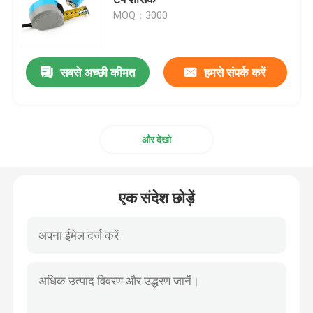
MOQ：3000
व्यास टेप उपाय
सबसे अच्छी कीमत
हमसे संपर्क करें
पशु वजन मापने टेप
वापस लेने योग्य शरीर टेप उपाय
और देखो
बॉडी फैट कैलिपर
एक संदेश छोड़ें
मिड अपर आर्म सरकमफ्रेंस टेप
कागज मापने टेप
स्टील टेप उपाय