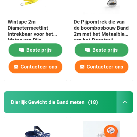
Wintape 2m
De Pijpomtrek die van
Diametermeetlint
de boombosbouw Band
Intrekbaar voor het
2m met het Metaalblad
Meten van Pijp
van het Roestvrij
staalgeval meten
Beste prijs
Beste prijs
Contacteer ons
Contacteer ons
Dierlijk Gewicht die Band meten
(18)