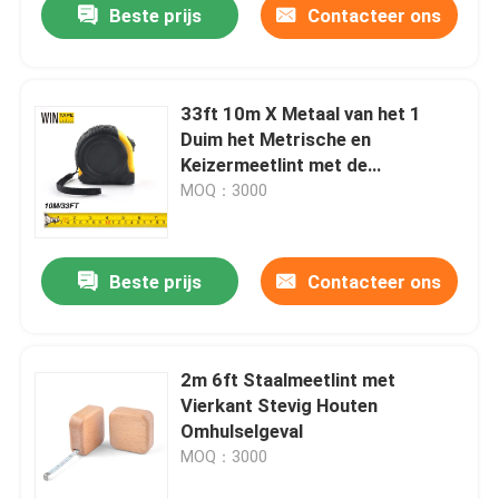
Beste prijs
Contacteer ons
33ft 10m X Metaal van het 1
Duim het Metrische en
Keizermeetlint met de
Aangemaakte Haak van het
MOQ：3000
Staalbeëindigen
Beste prijs
Contacteer ons
2m 6ft Staalmeetlint met
Vierkant Stevig Houten
Omhulselgeval
MOQ：3000