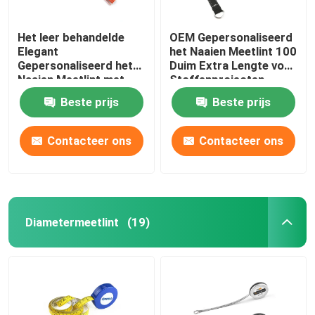
Het leer behandelde
OEM Gepersonaliseerd
Elegant
het Naaien Meetlint 100
Gepersonaliseerd het
Duim Extra Lengte voor
Naaien Meetlint met
Stoffenprojecten
Leeswijzer Zeer
Beste prijs
Beste prijs
belangrijke ketting
Contacteer ons
Contacteer ons
Diametermeetlint
(19)