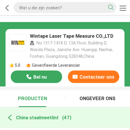
Wintape Laser Tape Measure CO.,LTD
No.1317-1418 D, 13A Floor, Building D,
Wanda Plaza, Jianshe Ave. Huangqi, Nanhai,
Foshan, Guangdong 528248,China
5.0
Geverifieerde Leverancier
Bel nu
Contacteer ons
PRODUCTEN
ONGEVEER ONS
China staalmeetlint
(47)