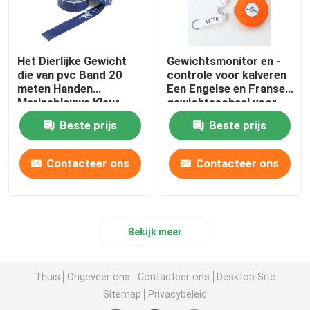
Het Dierlijke Gewicht
Gewichtsmonitor en -
die van pvc Band 20
controle voor kalveren
meten Handen
Een Engelse en Franse
Marineblauwe Kleur
gewichtsschaal voor
voor Paardenponey
dierenartsen
Beste prijs
Beste prijs
Contacteer ons
Contacteer ons
Bekijk meer
Thuis
Ongeveer ons
Contacteer ons
Desktop Site
Sitemap
Privacybeleid