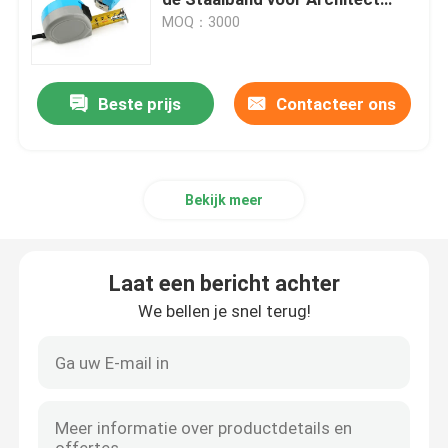
Woodworking
MOQ：3000
Diametermeetlint
Beste prijs
Contacteer ons
Dierlijk Gewicht die Band meten
Intrekbaar Lichaamsmeetlint
Bekijk meer
lichaamsvetbeugel
Laat een bericht achter
De medio Hogere Band van de Wapenomtrek
We bellen je snel terug!
Document die Band meten
staalmeetlint