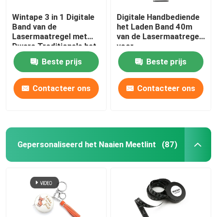
Wintape 3 in 1 Digitale
Digitale Handbediende
Band van de
het Laden Band 40m
Lasermaatregel met
van de Lasermaatregel
Dwars Traditionele het
voor
Staalband van de
Binnenhuisvernieuwing
Beste prijs
Beste prijs
Lijnlaser
Contacteer ons
Contacteer ons
Gepersonaliseerd het Naaien Meetlint
(87)