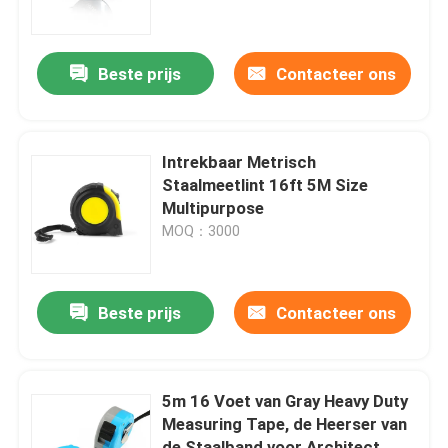
Fabrieksreis
Beste prijs
Contacteer ons
Kwaliteitscontrole
Intrekbaar Metrisch
Contacteer ons
Staalmeetlint 16ft 5M Size
Multipurpose
MOQ：3000
Verzoek om een Citaat
Kledingsmeetlint
Beste prijs
Contacteer ons
De Band van de lasermaatregel
5m 16 Voet van Gray Heavy Duty
Measuring Tape, de Heerser van
Gepersonaliseerd het Naaien Meetlint
de Staalband voor Architect