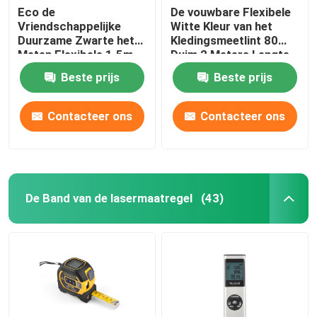
Eco de
De vouwbare Flexibele
Vriendschappelijke
Witte Kleur van het
Duurzame Zwarte het
Kledingsmeetlint 80
Meten Flexibele 1.5m
Duim 2 Meters Lengte
Lengte van
Beste prijs
Beste prijs
Bandheerser
Contacteer ons
Contacteer ons
De Band van de lasermaatregel
(43)