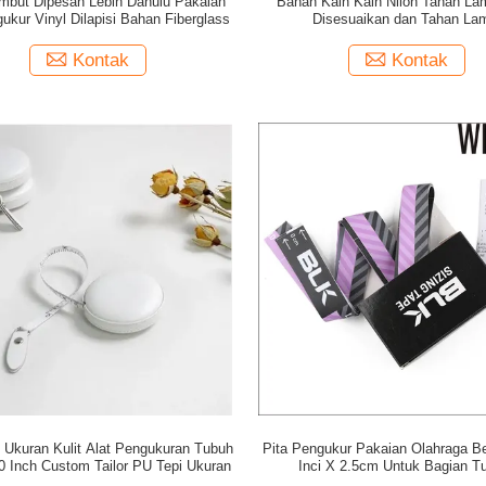
mbut Dipesan Lebih Dahulu Pakaian
Bahan Kain Kain Nilon Tahan La
ukur Vinyl Dilapisi Bahan Fiberglass
Disesuaikan dan Tahan La
Kontak
Kontak
t Ukuran Kulit Alat Pengukuran Tubuh
Pita Pengukur Pakaian Olahraga B
 Inch Custom Tailor PU Tepi Ukuran
Inci X 2.5cm Untuk Bagian T