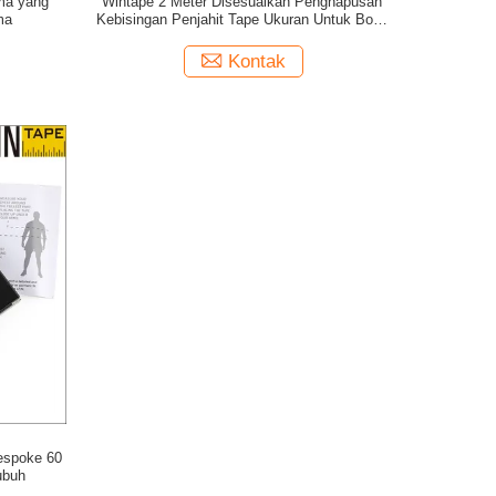
ma yang
Wintape 2 Meter Disesuaikan Penghapusan
ma
Kebisingan Penjahit Tape Ukuran Untuk Body
Slim Fitness Measuring Device
Kontak
espoke 60
ubuh