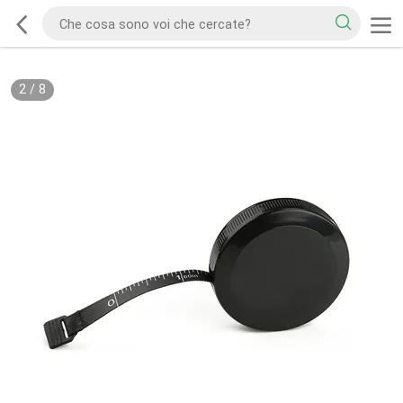
2
/
8