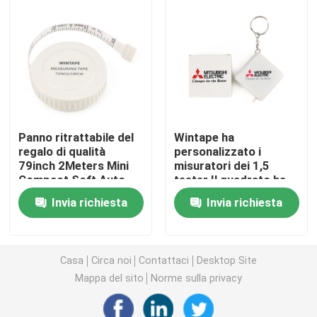
Misura di nastro del diametro
Nastro di misurazione del peso animale
Misura di nastro ritrattabile del corpo
Panno ritrattabile del
Wintape ha
regalo di qualità
personalizzato i
79inch 2Meters Mini
misuratori dei 1,5
calibro del grasso corporeo
Compact Soft Auto
tester Il quadrato ha
Lock di Wintape che
modellato la banda
Invia richiesta
Invia richiesta
tricotta misura di
chiave di Ring Cute
Metà di nastro di circonferenza del braccio
perdita di peso del
Souvenir Sewing
mestiere
Measurement con il
bottone
Nastro di misurazione di carta
Casa
Circa noi
Contattaci
Desktop Site
Mappa del sito
Norme sulla privacy
misura di nastro d'acciaio