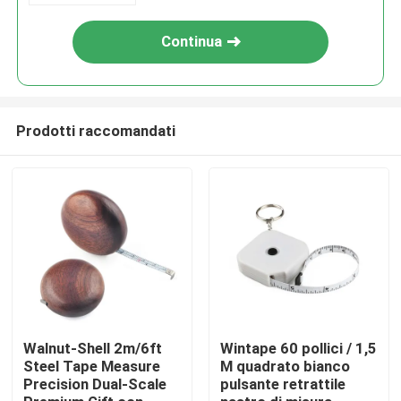
Continua
Prodotti raccomandati
Casa
Prodotti
Walnut-Shell 2m/6ft
Wintape 60 pollici / 1,5
Steel Tape Measure
M quadrato bianco
Precision Dual-Scale
pulsante retrattile
Circa noi