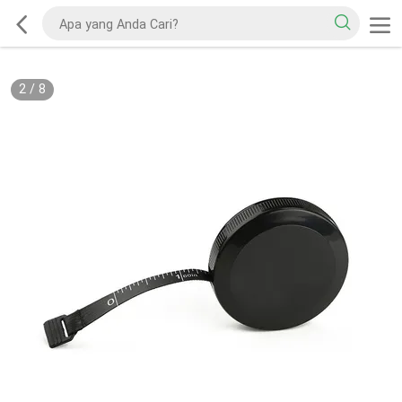
2
/
8