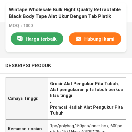
Wintape Wholesale Bulk Hight Quality Retractable
Black Body Tape Alat Ukur Dengan Tab Platik
Untuk Hadiah Promosi
MOQ：1000
Harga terbaik
Hubungi kami
DESKRIPSI PRODUK
Grosir Alat Pengukur Pita Tubuh
,
Alat pengukuran pita tubuh berkua
litas tinggi
Cahaya Tinggi:
,
Promosi Hadiah Alat Pengukur Pita
Tubuh
1pc/polybag,150pcs/inner box, 600pc
Kemasan rincian
s/ctn 15/16kgs 40*29*29cm