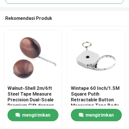
Rekomendasi Produk
Walnut-Shell 2m/6ft
Wintape 60 Inch/1.5M
Rumah
Steel Tape Measure
Square Putih
Precision Dual-Scale
Retractable Button
Premium Gift dengan
Measuring Tape Body
Produk
desain tahan lama, tepi
Size Measure Tape
mengirimkan
mengirimkan
halus & pisau lebar
Measure Dengan
6mm untuk
Desain Key Ring
permintaan
permintaan
Tentang kami
pengukuran yang