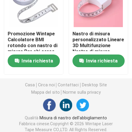
Misura di nastro del diametro
Promozione Wintape
Nastro di misura
Nastro di misurazione del peso animale
Calcolatore BMI
personalizzato Lineare
rotondo con nastro di
3D Multifunzione
misura Per chi cerca
Nastro di misura
Misura di nastro ritrattabile del corpo
di perdere peso Tieni
premere il pulsante
Invia richiesta
Invia richiesta
traccia
Testa Braccio Taia
Circonferenza Lineare
calibro del grasso corporeo
morbido
Casa
Circa noi
Contattaci
Desktop Site
Metà di nastro di circonferenza del braccio
Mappa del sito
Norme sulla privacy
Nastro di misurazione di carta
Qualità
Misura di nastro dell'abbigliamento
Fabbrica cinese.Copyright © 2026 Wintape Laser
misura di nastro d'acciaio
Tape Measure CO.,LTD. All Rights Reserved.