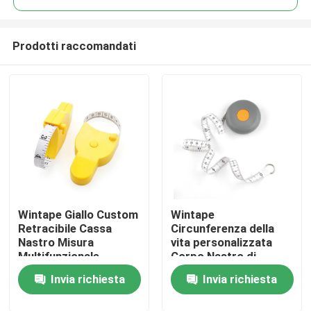
Prodotti raccomandati
Wintape Giallo Custom
Wintape
Casa
Retracibile Cassa
Circunferenza della
Nastro Misura
vita personalizzata
Multifunzionale
Corpo Nastro di
Prodotti
Accesso rapido
stoffa retrattile
Invia richiesta
Invia richiesta
Precise Fitness
Misura cucitura
Nastro di misura
Plastico a misura o
Circa noi