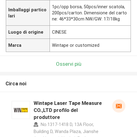
1pc/opp borsa, 50pcs/inner scatola,
Imballaggi partico
200pcs/carton. Dimensione del carto
lari
ne: 46*33*30cm NW/GW: 17/18kg
Luogo di origine
CINESE
Marca
Wintape or customized
Osservi più
Circa noi
Wintape Laser Tape Measure
CO.,LTD profilo del
produttore
No.1317-1418 D, 13A Floor,
Building D, Wanda Plaza, Jianshe