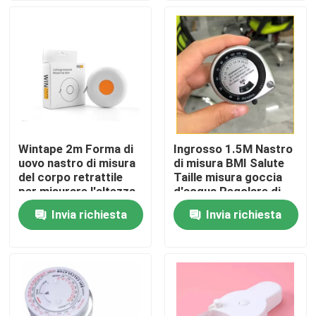
nastro di misura
fitness
Giro della fabbrica
Controllo di qualità
Contattici
Wintape 2m Forma di
Ingrosso 1.5M Nastro
uovo nastro di misura
di misura BMI Salute
Richieda una citazione
del corpo retrattile
Taille misura goccia
per misurare l'altezza
d'acqua Regolare di
del corpo tessuto ecc
plastica automatico
Invia richiesta
Invia richiesta
Misura di nastro dell'abbigliamento
misurazione di perdita
Ritracibile Nastro di
di peso
misura regalo
Nastro di misura del laser
Misura di nastro di cucito personale