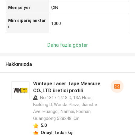
Menşe yeri
ÇIN
Min sipariş miktar
1000
ı
Daha fazla göster
Hakkımızda
Wintape Laser Tape Measure
CO.,LTD üretici profili
No.1317-1418 D, 13A Floor,
Building D, Wanda Plaza, Jianshe
Ave. Huangqi, Nanhai, Foshan,
Guangdong 528248 ,Çin
5.0
Onaylı tedarikçi