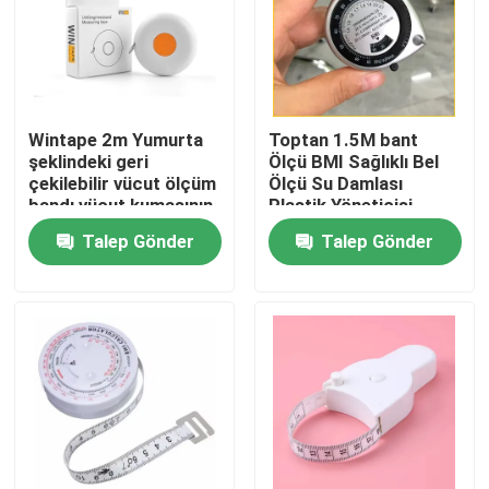
Fabrika turu
Kalite kontrol
Wintape 2m Yumurta
Toptan 1.5M bant
şeklindeki geri
Ölçü BMI Sağlıklı Bel
çekilebilir vücut ölçüm
Ölçü Su Damlası
Bize Ulaşın
bandı vücut kumaşının
Plastik Yöneticisi
yüksekliğini ölçmek
Otomatik Çekici
Talep Gönder
Talep Gönder
için vb. Kilo kaybı
Hediye Ölçü Bantı
Bir teklif isteği
ölçümü
Giyim Mezura
Lazer Mezura
Kişiye Özel Dikiş Mezura