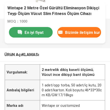
Wintape 2 Metre Özel Gürültü Eliminasyon Dikişçi
Teyp Ölçüm Vücut Slim Fitness Ölçüm Cihazı
MOQ：1000
En iyi fiyat
Bizimle iletişim kur
ÜRüN AçıKLAMASı
2 metrelik dikiş kaseti ölçümü
,
Vurgulamak:
Vücut ince dikişçi bant ölçümü
1 adet/opp torba, 50 adet/iç kutu, 20
Ambalaj bilgileri
0 adet/karton. Koli boyutu:46*33*30c
m KB/GW:17/18kgs
Marka adı
Wintape or customized