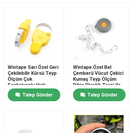
Wintape Sarı Özel Geri
Wintape Özel Bel
Çekilebilir Kürsü Teyp
Çemberü Vücut Çekici
Ölçüm Çok
Kumaş Teyp Ölçüm
Fonksiyonlu Hızlı
Dikiş Plastik Terzi Ya
Erişim Kesin Fitness
da Fitness Ölçüm Teyp
Ev
Talep Gönder
Talep Gönder
Ölçüm Teyp
Ürünler
Hakkımızda