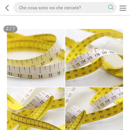
2
/
7