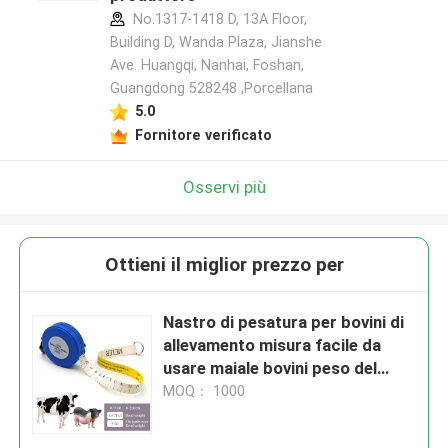
No.1317-1418 D, 13A Floor,
Building D, Wanda Plaza, Jianshe
Ave. Huangqi, Nanhai, Foshan,
Guangdong 528248 ,Porcellana
5.0
Fornitore verificato
Osservi più
Ottieni il miglior prezzo per
Nastro di pesatura per bovini di
allevamento misura facile da
usare maiale bovini peso del
corpo animale nastro di misura
MOQ： 1000
tenero nastro di misura