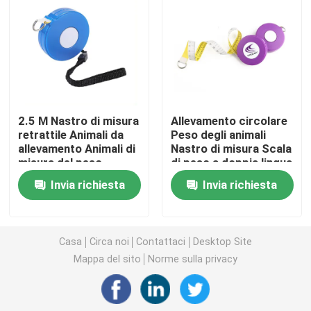
Misura di nastro del diametro
Nastro di misurazione del peso animale
2.5 M Nastro di misura
Allevamento circolare
Misura di nastro ritrattabile del corpo
retrattile Animali da
Peso degli animali
allevamento Animali di
Nastro di misura Scala
misura del peso
di peso a doppia lingua
calibro del grasso corporeo
corporeo Nastro di
per cliniche veterinarie
Invia richiesta
Invia richiesta
misura per cliniche
veterinarie
Metà di nastro di circonferenza del braccio
Casa
Circa noi
Contattaci
Desktop Site
Nastro di misurazione di carta
Mappa del sito
Norme sulla privacy
misura di nastro d'acciaio