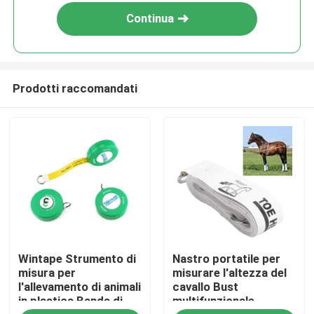
Continua
Prodotti raccomandati
Casa
Wintape Strumento di
Nastro portatile per
Prodotti
misura per
misurare l'altezza del
l'allevamento di animali
cavallo Bust
in plastica Banda di
multifunzionale
Circa noi