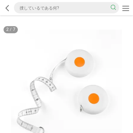
2
/
7