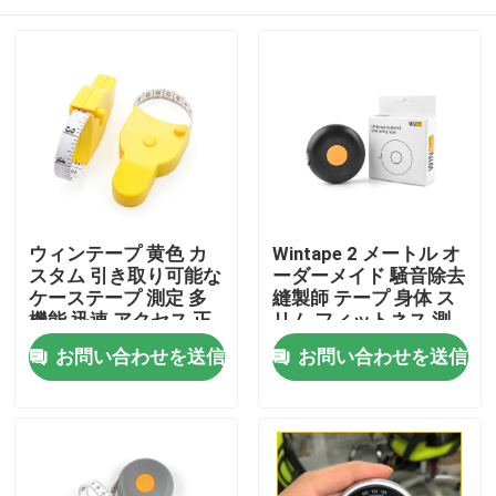
ウィンテープ 黄色 カ
Wintape 2 メートル オ
スタム 引き取り可能な
ーダーメイド 騒音除去
ケーステープ 測定 多
縫製師 テープ 身体 ス
機能 迅速 アクセス 正
リム フィットネス 測
確なフィットネス 測定
定装置
家
お問い合わせを送信
お問い合わせを送信
テープ
プロダクト
私達について