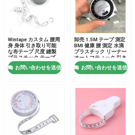
工場旅行
品質管理
Wintape カスタム 腰周
卸売 1.5M テープ 測定
身 身体 引き取り可能
BMI 健康 腰 測定 水滴
な布テープ 尺度 縫製
プラスチック リーナー
私達に連絡しなさい
プラスチック テープ
オートマティック 引き
取り可能な ギフト 測
お問い合わせを送信
お問い合わせを送信
定テープ
引用を要求しなさい
衣類の巻尺
レーザーの測定テープ
個人化された縫う巻尺