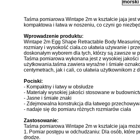
morski
Taśma pomiarowa Wintape 2m w kształcie jaja jest
kompaktowa i łatwa w noszeniu, co czyni go niezbęd
Wprowadzenie produktu:
Wintape 2m Egg Shape Retractable Body Measuring T
rozmiary i wysokość ciała.co ułatwia używanie i pr
doskonałym wyborem dla tych, którzy są zawsze w p
Taśma pomiarowa wykonana jest z wysokiej jakości m
użytkowania.taśma zawiera wyraźne i śmiałe ozna
centymetrach, jak i cali, co ułatwia użytkownikom z 
Pociski:
- Kompaktny i łatwy w obsłudze
- Materiały wysokiej jakości stosowane w budownict
- Jasne i śmiałe znaki
- Zdejmowalna konstrukcja dla łatwego przechowyw
- nadaje się do pomiaru różnych rozmiarów ciała
Zastosowanie:
Taśma pomiarowa Wintape 2m w kształcie jaja może
1. Pomiar postępu w odchudzaniu: Dla osób, które p
drodze.