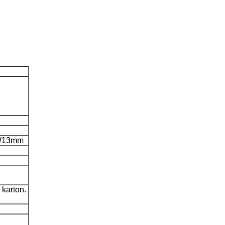
 W13mm
 karton.