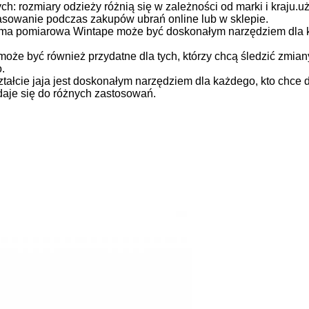
ch: rozmiary odzieży różnią się w zależności od marki i kraj
pasowanie podczas zakupów ubrań online lub w sklepie.
śma pomiarowa Wintape może być doskonałym narzędziem dla k
może być również przydatne dla tych, którzy chcą śledzić zmiany
.
cie jaja jest doskonałym narzędziem dla każdego, kto chce d
adaje się do różnych zastosowań.