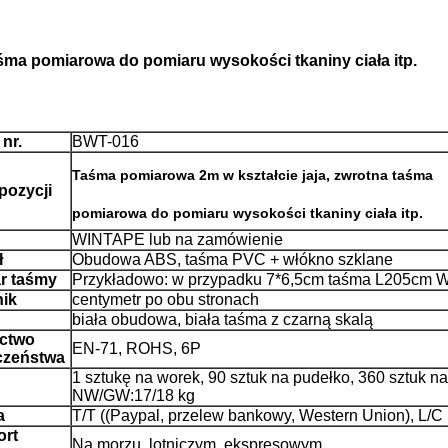
śma pomiarowa do pomiaru wysokości tkaniny ciała itp.
 nr.
BWT-016
Taśma pomiarowa 2m w kształcie jaja, zwrotna taśma
pozycji
pomiarowa do pomiaru wysokości tkaniny ciała itp.
WINTAPE lub na zamówienie
ł
Obudowa ABS, taśma PVC + włókno szklane
r taśmy
Przykładowo: w przypadku 7*6,5cm taśma L205cm
ik
centymetr po obu stronach
biała obudowa, biała taśma z czarną skalą
ctwo
EN-71, ROHS, 6P
czeństwa
1 sztukę na worek, 90 sztuk na pudełko, 360 sztuk na
NW/GW:17/18 kg
a
T/T ((Paypal, przelew bankowy, Western Union), L/C
ort
Na morzu, lotniczym, ekspresowym