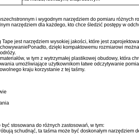
 wszechstronnym i wygodnym narzędziem do pomiaru różnych ro
nym narzędziem dla każdego, kto chce śledzić postępy w odchud
ape jest narzędziem wysokiej jakości, które jest zaprojekto
zechowywaniePonadto, dzięki kompaktowemu rozmiarowi można go
odróży.
ateriałów, w tym z wytrzymałej plastikowej obudowy, która ch
kowania umożliwiające użytkownikom łatwe odczytywanie pomi
dowolnego kraju korzystanie z tej taśmy.
wie
ania
 być stosowana do różnych zastosowań, w tym:
róbują schudnąć, ta taśma może być doskonałym narzędziem do 