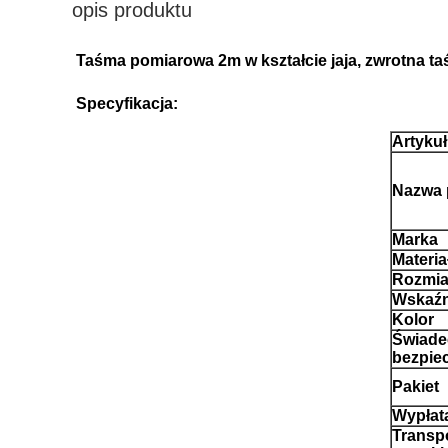
opis produktu
Taśma pomiarowa 2m w kształcie jaja, zwrotna ta
Specyfikacja:
Artykuł
Nazwa 
Marka
Materia
Rozmia
Wskaźn
Kolor
Świade
bezpie
Pakiet
Wypłat
Transp