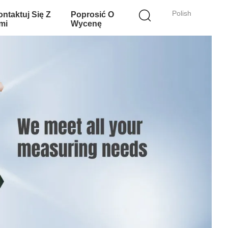
Polish
ntaktuj Się Z
Poprosić O
mi
Wycenę