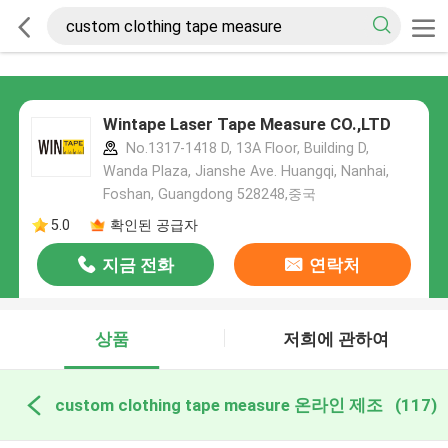
Wintape Laser Tape Measure CO.,LTD
No.1317-1418 D, 13A Floor, Building D,
Wanda Plaza, Jianshe Ave. Huangqi, Nanhai,
Foshan, Guangdong 528248,중국
5.0
확인된 공급자
지금 전화
연락처
상품
저희에 관하여
custom clothing tape measure 온라인 제조
(117)