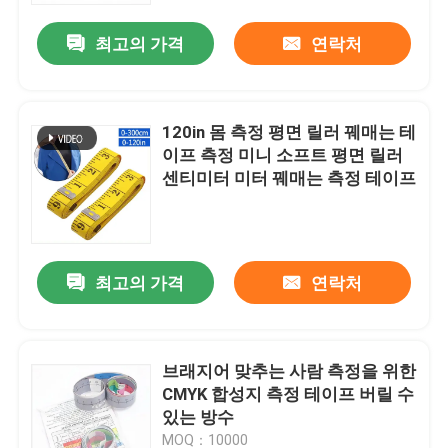
최고의 가격
연락처
120in 몸 측정 평면 릴러 꿰매는 테
이프 측정 미니 소프트 평면 릴러
센티미터 미터 꿰매는 측정 테이프
최고의 가격
연락처
집
브래지어 맞추는 사람 측정을 위한
제품
CMYK 합성지 측정 테이프 버릴 수
있는 방수
우리에 대하여
MOQ：10000