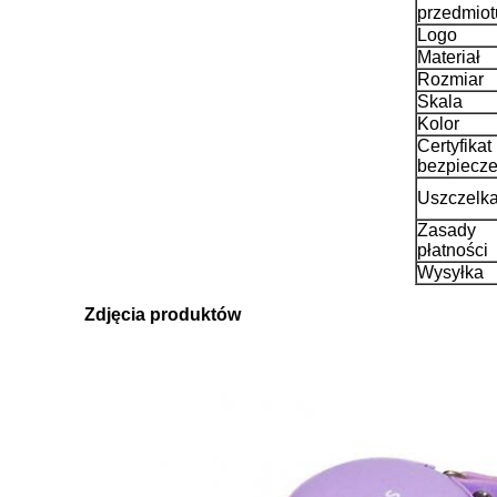
przedmiot
Logo
Materiał
Rozmiar
Skala
Kolor
Certyfikat
bezpiecz
Uszczelk
Zasady
płatności
Wysyłka
Zdjęcia produktów