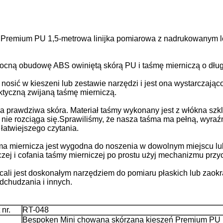
 Premium PU 1,5-metrowa linijka pomiarowa z nadrukowanym 
ocną obudowę ABS owiniętą skórą PU i taśmę mierniczą o dłu
nosić w kieszeni lub zestawie narzędzi i jest ona wystarczają
ktyczną zwijaną taśmę mierniczą.
zna prawdziwa skóra. Materiał taśmy wykonany jest z włókna szk
że nie rozciąga się.Sprawiliśmy, że nasza taśma ma pełną, wyra
łatwiejszego czytania.
ma miernicza jest wygodna do noszenia w dowolnym miejscu lub 
j i cofania taśmy mierniczej po prostu użyj mechanizmu przy
ali jest doskonałym narzędziem do pomiaru płaskich lub zaokr
dchudzania i innych.
nr.
RT-048
Bespoken Mini chowana skórzana kieszeń Premium PU 