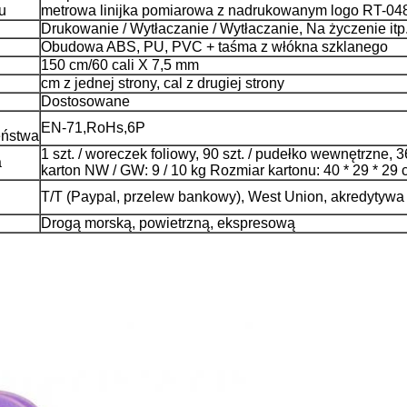
u
metrowa linijka pomiarowa z nadrukowanym logo RT-04
Drukowanie / Wytłaczanie / Wytłaczanie, Na życzenie itp
Obudowa ABS, PU, ​​PVC + taśma z włókna szklanego
150 cm/60 cali X 7,5 mm
cm z jednej strony, cal z drugiej strony
Dostosowane
EN-71,RoHs,6P
eństwa
1 szt. / woreczek foliowy, 90 szt. / pudełko wewnętrzne, 36
a
karton NW / GW: 9 / 10 kg Rozmiar kartonu: 40 * 29 * 29
T/T (Paypal, przelew bankowy), West Union, akredytywa
Drogą morską, powietrzną, ekspresową