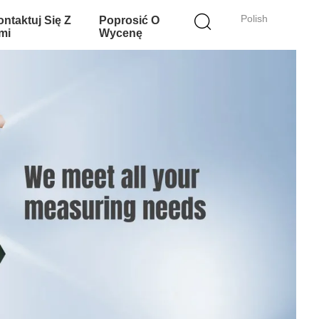
Polish
ntaktuj Się Z
Poprosić O
mi
Wycenę