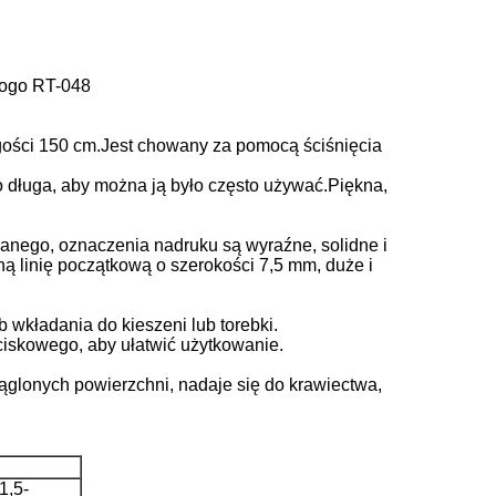
logo RT-048
gości 150 cm.Jest chowany za pomocą ściśnięcia
co długa, aby można ją było często używać.Piękna,
lanego, oznaczenia nadruku są wyraźne, solidne i
źną linię początkową o szerokości 7,5 mm, duże i
wkładania do kieszeni lub torebki.
ciskowego, aby ułatwić użytkowanie.
ąglonych powierzchni, nadaje się do krawiectwa,
1,5-