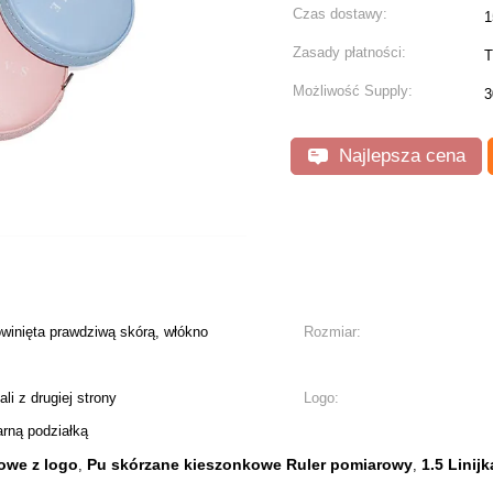
Czas dostawy:
1
Zasady płatności:
T
Możliwość Supply:
3
Najlepsza cena
inięta prawdziwą skórą, włókno
Rozmiar:
li z drugiej strony
Logo:
arną podziałką
owe z logo
Pu skórzane kieszonkowe Ruler pomiarowy
1.5 Linij
,
,