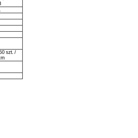
8
.
0 szt. /
 cm