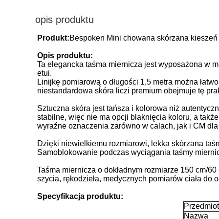
opis produktu
Produkt:
Bespoken Mini chowana skórzana kieszeń
Opis produktu:
Ta elegancka taśma miernicza jest wyposażona w m
etui.
Linijkę pomiarową o długości 1,5 metra można łatwo 
niestandardowa skóra liczi premium obejmuje tę pra
Sztuczna skóra jest tańsza i kolorowa niż autentyc
stabilne, więc nie ma opcji blaknięcia koloru, a tak
wyraźne oznaczenia zarówno w calach, jak i CM dla 
Dzięki niewielkiemu rozmiarowi, lekka skórzana taś
Samoblokowanie podczas wyciągania taśmy miernicze
Taśma miernicza o dokładnym rozmiarze 150 cm/60 c
szycia, rękodzieła, medycznych pomiarów ciała do o
Specyfikacja produktu:
Przedmiot 
Nazwa