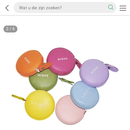
2
/
6