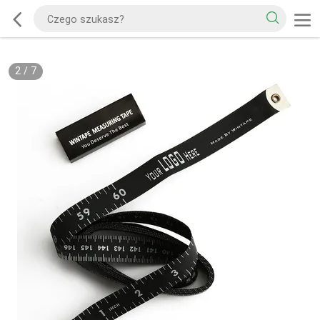
2
/
7