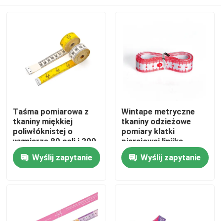
Taśma pomiarowa z
Wintape metryczne
tkaniny miękkiej
tkaniny odzieżowe
poliwłóknistej o
pomiary klatki
wymiarze 80 cali i 200
piersiowej linijka
cm do szycia tkaniny i
biustu
Dom
Wyślij zapytanie
Wyślij zapytanie
utraty wagi
spersonalizowana
wstążka z nadrukiem
płaska powierzchnia
Produkty
elastyczna tekstura
O nas