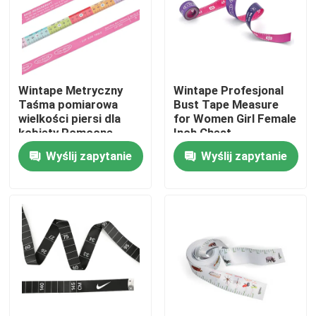
Wycieczka po fabryce
Kontrola jakości
Wintape Metryczny
Wintape Profesjonal
Taśma pomiarowa
Bust Tape Measure
wielkości piersi dla
for Women Girl Female
Skontaktuj się z nami
kobiety Pomocne
Inch Chest
narzędzie pomiarowe
Measurement Tape
Wyślij zapytanie
Wyślij zapytanie
do zakupu nowego
Poprosić o wycenę
stanika 150cm
elastyczna taśma
pomiarowa
Odzieżowa taśma miernicza
Laserowa taśma miernicza
Spersonalizowana taśma miernicza do szycia