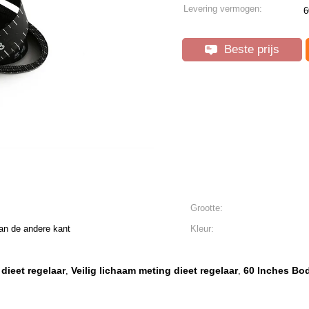
Levering vermogen:
6
Beste prijs
Grootte:
an de andere kant
Kleur:
dieet regelaar
Veilig lichaam meting dieet regelaar
60 Inches Bo
,
,