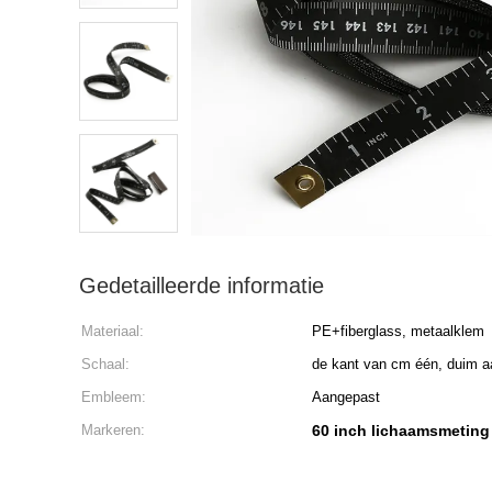
Gedetailleerde informatie
Materiaal:
PE+fiberglass, metaalklem
Schaal:
de kant van cm één, duim a
Embleem:
Aangepast
Markeren:
60 inch lichaamsmeting 