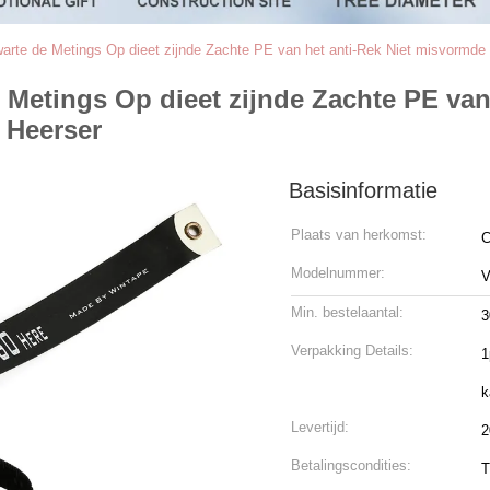
arte de Metings Op dieet zijnde Zachte PE van het anti-Rek Niet misvormde V
 Metings Op dieet zijnde Zachte PE van
e Heerser
Basisinformatie
Plaats van herkomst:
C
Modelnummer:
V
Min. bestelaantal:
3
Verpakking Details:
1
k
Levertijd:
2
Betalingscondities:
T