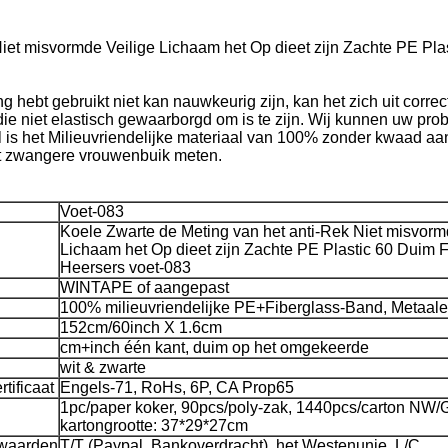
iet misvormde Veilige Lichaam het Op dieet zijn Zachte PE Pla
g hebt gebruikt niet kan nauwkeurig zijn, kan het zich uit corre
ie niet elastisch gewaarborgd om is te zijn. Wij kunnen uw prob
 is het Milieuvriendelijke materiaal van 100% zonder kwaad aa
et zwangere vrouwenbuik meten.
Voet-083
Koele Zwarte de Meting van het anti-Rek Niet misvorm
Lichaam het Op dieet zijn Zachte PE Plastic 60 Duim F
Heersers voet-083
WINTAPE of aangepast
100% milieuvriendelijke PE+Fiberglass-Band, Metaal
152cm/60inch X 1.6cm
cm+inch één kant, duim op het omgekeerde
wit & zwarte
tificaat
Engels-71, RoHs, 6P, CA Prop65
1pc/paper koker, 90pcs/poly-zak, 1440pcs/carton NW
kartongrootte: 37*29*27cm
rwaarden
T/T (Paypal, Bankoverdracht), het Westenunie, L/C