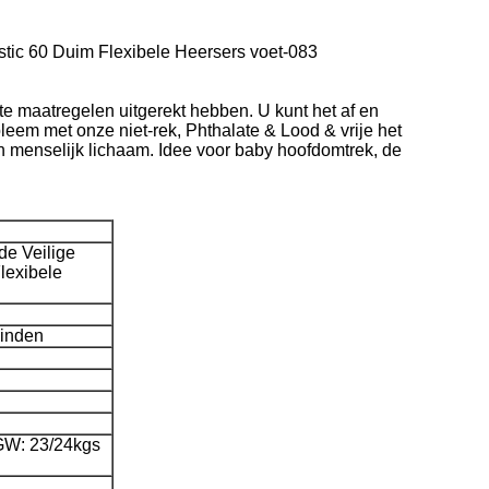
stic 60 Duim Flexibele Heersers voet-083
cte maatregelen uitgerekt hebben. U kunt het af en
leem met onze niet-rek, Phthalate & Lood & vrije het
n menselijk lichaam. Idee voor baby hoofdomtrek, de
de Veilige
lexibele
einden
/GW: 23/24kgs