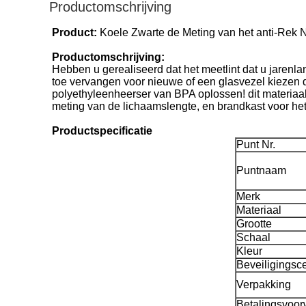
Productomschrijving
Product:
Koele Zwarte de Meting van het anti-Rek N
Productomschrijving:
Hebben u gerealiseerd dat het meetlint dat u jarenlan
toe vervangen voor nieuwe of een glasvezel kiezen d
polyethyleenheerser van BPA oplossen! dit materiaal
meting van de lichaamslengte, en brandkast voor h
Productspecificatie
Punt Nr.
Puntnaam
Merk
Materiaal
Grootte
Schaal
Kleur
Beveiligingscer
Verpakking
Betalingsvoo