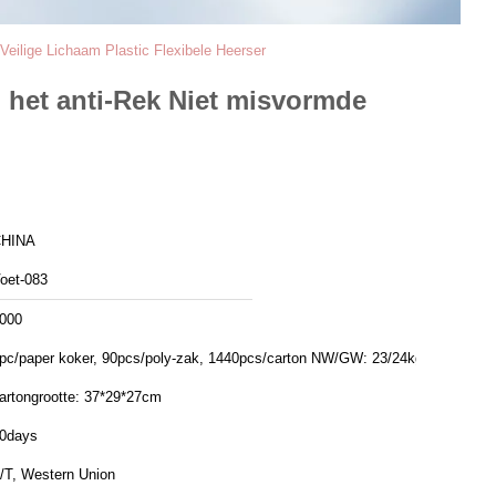
eilige Lichaam Plastic Flexibele Heerser
 het anti-Rek Niet misvormde
HINA
oet-083
000
pc/paper koker, 90pcs/poly-zak, 1440pcs/carton NW/GW: 23/24kgs
artongrootte: 37*29*27cm
0days
/T, Western Union