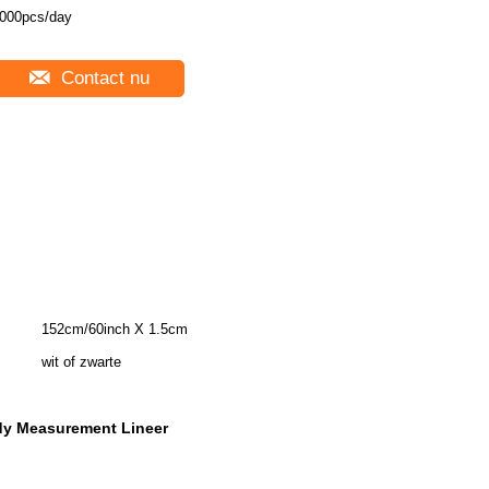
000pcs/day
Contact nu
152cm/60inch X 1.5cm
wit of zwarte
dy Measurement Lineer