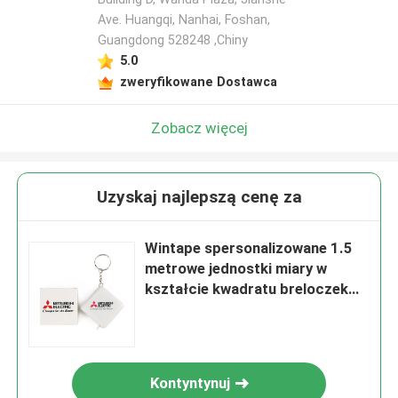
Ave. Huangqi, Nanhai, Foshan,
Guangdong 528248 ,Chiny
5.0
zweryfikowane Dostawca
Zobacz więcej
Uzyskaj najlepszą cenę za
Wintape spersonalizowane 1.5
metrowe jednostki miary w
kształcie kwadratu breloczek
śliczny pamiątkowy pasek
pomiarowy do szycia z guzikiem
Kontyntynuj