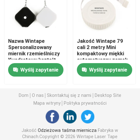
Średnica taśmy mierniczej
Taśma do pomiaru masy zwierząt
Nazwa Wintape
Jakość Wintape 79
Spersonalizowany
cali 2 metry Mini
miernik rzemieślniczy
kompaktowy miękki
Wysuwana taśma miernicza do ciała
Kwadratowy kształt
automatyczny zamek
Płynny mechanizm
prezent chowany
Wyślij zapytanie
Wyślij zapytanie
ciągnięcia i wciągania
materiał dziewiarski
Miernik tkanki tłuszczowej
Mierzy taśmę z pękiem
pomiar utraty wagi
kluczy
Taśma obwodu środkowego ramienia
Dom
O nas
Skontaktuj się z nami
Desktop Site
Mapa witryny
Polityka prywatności
Papierowa taśma pomiarowa
Jakość
Odzieżowa taśma miernicza
Fabryka w
Stalowa taśma miernicza
Chinach.Copyright © 2026 Wintape Laser Tape