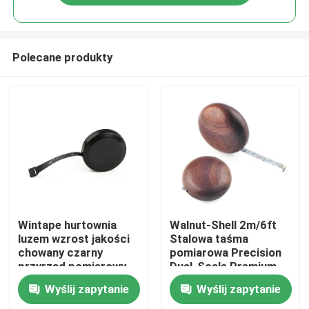
Polecane produkty
Dom
Wintape hurtownia
Walnut-Shell 2m/6ft
luzem wzrost jakości
Stalowa taśma
chowany czarny
pomiarowa Precision
Produkty
przyrząd pomiarowy
Dual-Scale Premium
do ciała z plastikową
Gift z trwałym
Wyślij zapytanie
Wyślij zapytanie
zakładką na prezent
projektem, gładkimi
O nas
promocyjny
krawędziami i 6mm