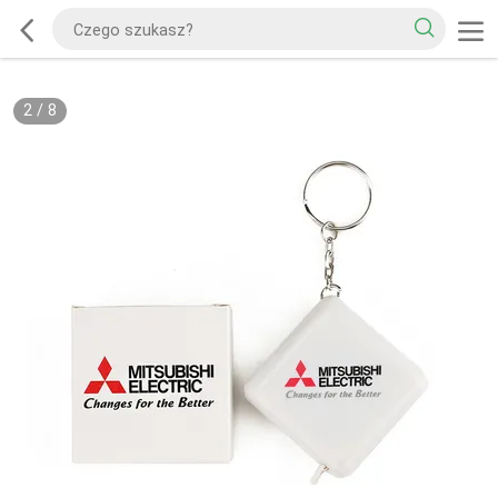
2
/
8