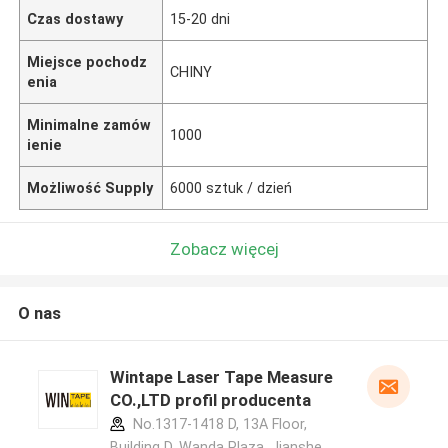
Czas dostawy
15-20 dni
Miejsce pochodz
CHINY
enia
Minimalne zamów
1000
ienie
Możliwość Supply
6000 sztuk / dzień
Zobacz więcej
O nas
Wintape Laser Tape Measure
CO.,LTD profil producenta
No.1317-1418 D, 13A Floor,
Building D, Wanda Plaza, Jianshe