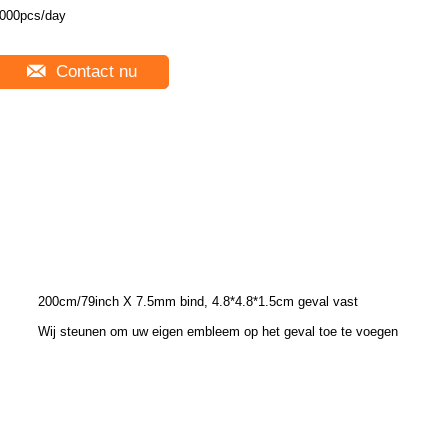
000pcs/day
Contact nu
200cm/79inch X 7.5mm bind, 4.8*4.8*1.5cm geval vast
Wij steunen om uw eigen embleem op het geval toe te voegen