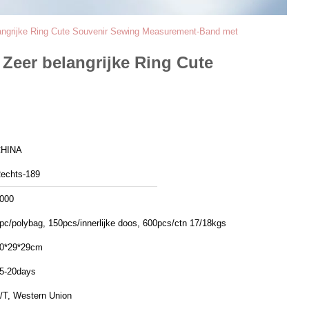
langrijke Ring Cute Souvenir Sewing Measurement-Band met
 Zeer belangrijke Ring Cute
HINA
echts-189
000
pc/polybag, 150pcs/innerlijke doos, 600pcs/ctn 17/18kgs
0*29*29cm
5-20days
/T, Western Union