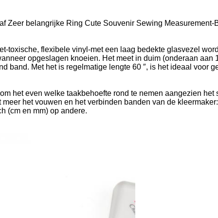
gaf Zeer belangrijke Ring Cute Souvenir Sewing Measurement-B
-toxische, flexibele vinyl-met een laag bedekte glasvezel word
n wanneer opgeslagen knoeien. Het meet in duim (onderaan aan 1
nd band. Met het is regelmatige lengte 60 ″, is het ideaal voor g
om het even welke taakbehoefte rond te nemen aangezien het sle
et meer het vouwen en het verbinden banden van de kleermaker
sch (cm en mm) op andere.