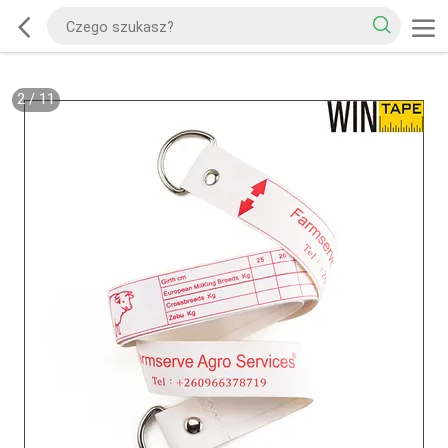
2
/
11