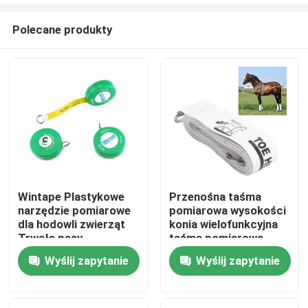
Polecane produkty
Wintape Plastykowe
Przenośna taśma
narzędzie pomiarowe
pomiarowa wysokości
Dom
dla hodowli zwierząt
konia wielofunkcyjna
Trwałe pasy
taśma pomiarowa
pomiarowe dla bydła
grubości
Wyślij zapytanie
Wyślij zapytanie
Produkty
wykonane z włókna
szklanych Mierzyciel
obwodu serca
O nas