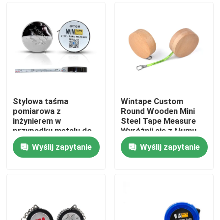
Stylowa taśma
Wintape Custom
pomiarowa z
Round Wooden Mini
inżynierem w
Steel Tape Measure
przypadku metalu do
Wyróżnij się z tłumu
konstrukcji i
1m 3ft Fluorescent
Wyślij zapytanie
Wyślij zapytanie
projektów DIY
Green blade
Dom
measurement
Produkty
O nas