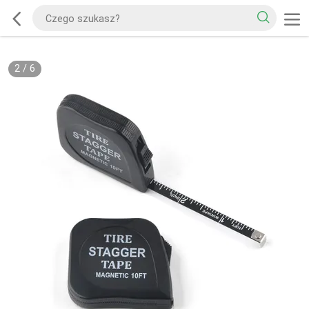
2
/
6