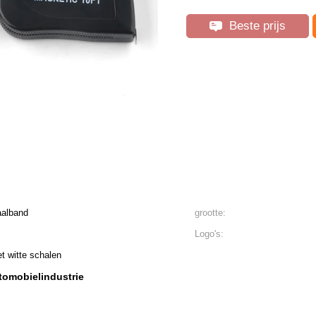
Beste prijs
aalband
grootte:
Logo's:
t witte schalen
tomobielindustrie