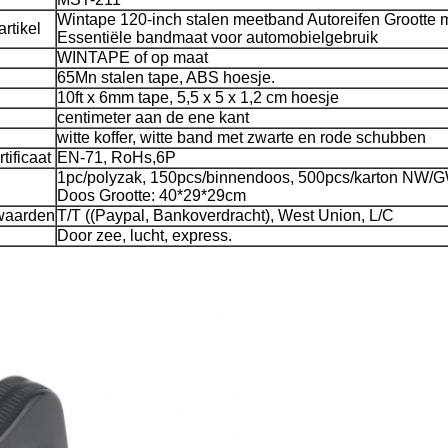
Wintape 120-inch stalen meetband Autoreifen Grootte 
rtikel
Essentiële bandmaat voor automobielgebruik
WINTAPE of op maat
65Mn stalen tape, ABS hoesje.
10ft x 6mm tape, 5,5 x 5 x 1,2 cm hoesje
centimeter aan de ene kant
witte koffer, witte band met zwarte en rode schubben
tificaat
EN-71, RoHs,6P
1pc/polyzak, 150pcs/binnendoos, 500pcs/karton NW/G
Doos Grootte: 40*29*29cm
waarden
T/T ((Paypal, Bankoverdracht), West Union, L/C
Door zee, lucht, express.