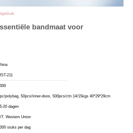
lgebruik
Essentiële bandmaat voor
hina
ST-211
000
pc/polybag, 50pcs/inner-doos, 500pcs/ctn 14/15kgs 40*29*29cm
5-20 dagen
/T, Western Union
000 stuks per dag