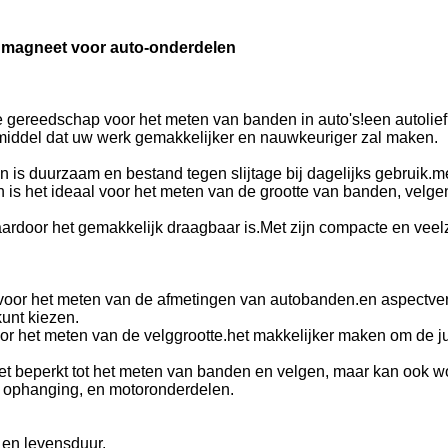
 magneet voor auto-onderdelen
e gereedschap voor het meten van banden in auto's!een autoli
lpmiddel dat uw werk gemakkelijker en nauwkeuriger zal maken.
is duurzaam en bestand tegen slijtage bij dagelijks gebruik.m
ch is het ideaal voor het meten van de grootte van banden, vel
rdoor het gemakkelijk draagbaar is.Met zijn compacte en veelz
t voor het meten van de afmetingen van autobanden.en aspectv
kunt kiezen.
or het meten van de velggrootte.het makkelijker maken om de jui
t beperkt tot het meten van banden en velgen, maar kan ook w
 ophanging, en motoronderdelen.
 en levensduur.