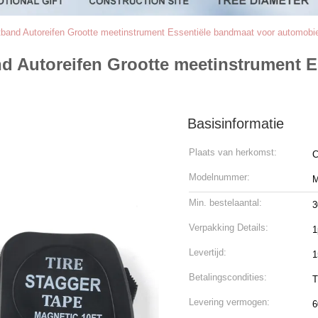
tband Autoreifen Grootte meetinstrument Essentiële bandmaat voor automobie
nd Autoreifen Grootte meetinstrument 
Basisinformatie
Plaats van herkomst:
C
Modelnummer:
M
Min. bestelaantal:
3
Verpakking Details:
1
Levertijd:
1
Betalingscondities:
T
Levering vermogen:
6