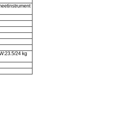
meetinstrument
W:23.5/24 kg