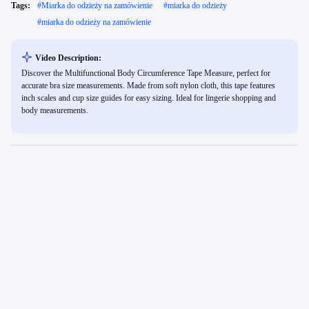
Tags:
#
Miarka do odzieży na zamówienie
#
miarka do odzieży
#
miarka do odzieży na zamówienie
Video Description:
Discover the Multifunctional Body Circumference Tape Measure, perfect for
accurate bra size measurements. Made from soft nylon cloth, this tape features
inch scales and cup size guides for easy sizing. Ideal for lingerie shopping and
body measurements.