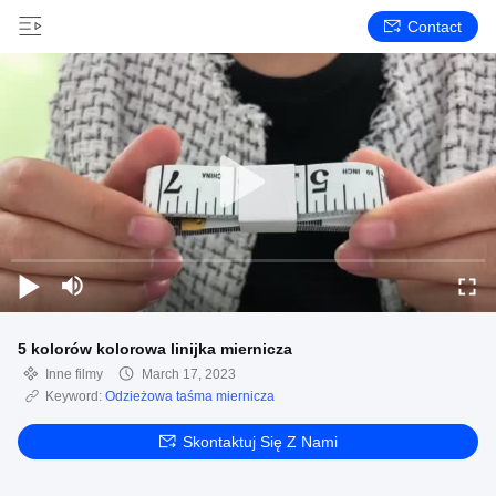
Contact
5 kolorów kolorowa linijka miernicza
Inne filmy
March 17, 2023
Keyword:
Odzieżowa taśma miernicza
Skontaktuj Się Z Nami