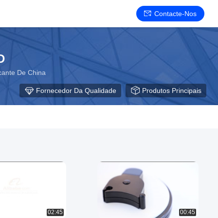
Contacte-Nos
D
cante De China
Fornecedor Da Qualidade
Produtos Principais
02:45
00:45