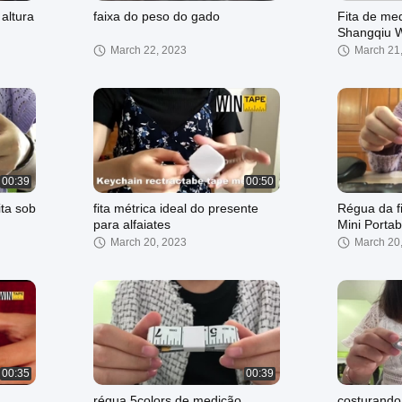
altura
faixa do peso do gado
Fita de me
Shangqiu W
March 22, 2023
March 21
00:39
00:50
ita sob
fita métrica ideal do presente
Régua da f
para alfaiates
Mini Portab
Double-Sid
March 20, 2023
March 20
00:35
00:39
régua 5colors de medição
costurando