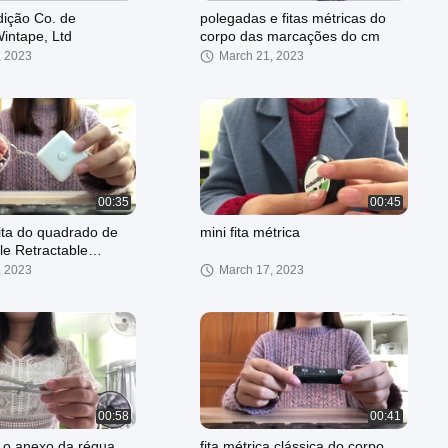
dição Co. de
polegadas e fitas métricas do
intape, Ltd
corpo das marcações do cm
, 2023
March 21, 2023
00:35
00:45
ita do quadrado de
mini fita métrica
le Retractable
ed Auto
, 2023
March 17, 2023
00:58
00:41
 o anexo da régua
fita métrica clássica do corpo