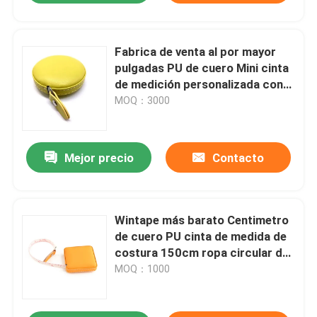
Fabrica de venta al por mayor
pulgadas PU de cuero Mini cinta
de medición personalizada con
logotipo cinta de medición
MOQ：3000
cuadrada círculo de 60 pulgadas
a medida
Mejor precio
Contacto
Wintape más barato Centimetro
de cuero PU cinta de medida de
costura 150cm ropa circular de
color naranja brillante cinta de
MOQ：1000
medida