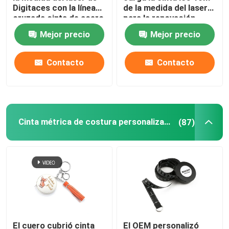
Digitaces con la línea
de la medida del laser
cruzada cinta de acero
para la renovación
Cinta métrica de la encuesta
tradicional del laser
casera interior
Mejor precio
Mejor precio
rueda de medición de la distancia
Contacto
Contacto
Componentes de la cinta métrica
Cinta métrica de costura personalizada
(87)
El cuero cubrió cinta
El OEM personalizó