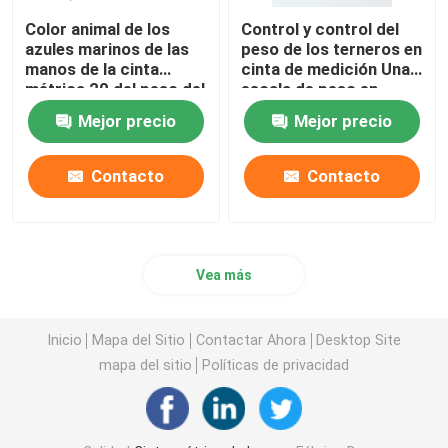
Color animal de los
Control y control del
azules marinos de las
peso de los terneros en
manos de la cinta
cinta de medición Una
métrica 20 del peso del
escala de peso en
PVC para el potro de
inglés y francés para
Mejor precio
Mejor precio
los caballos
clínicas veterinarias
Contacto
Contacto
Vea más
Inicio
Mapa del Sitio
Contactar Ahora
Desktop Site
mapa del sitio
Políticas de privacidad