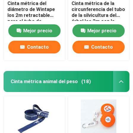
Cinta métrica del
Cinta métrica de la
diámetro de Wintape
circunferencia del tubo
los 2m retractable
de la silvicultura del
para el tubo de
árbol los 2m con la
medición
cuchilla inoxidable del
Mejor precio
Mejor precio
metal del caso de
acero
Contacto
Contacto
Cinta métrica animal del peso
(18)