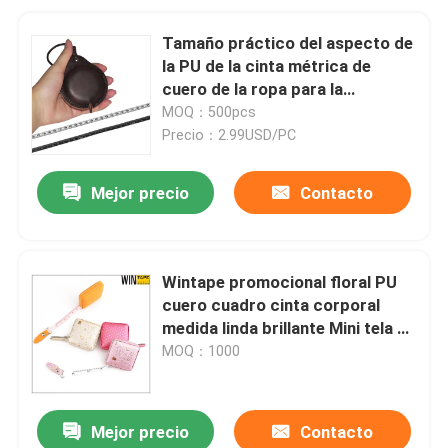
Tamaño práctico del aspecto de
la PU de la cinta métrica de
cuero de la ropa para la
artesanía
MOQ：500pcs
Precio：2.99USD/PC
Mejor precio
Contacto
Wintape promocional floral PU
cuero cuadro cinta corporal
medida linda brillante Mini tela de
coser cinta de medida a medida
MOQ：1000
Mejor precio
Contacto