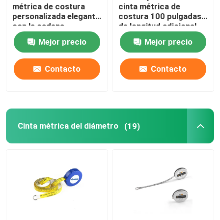
métrica de costura
cinta métrica de
personalizada elegante
costura 100 pulgadas
con la cadena
de longitud adicional
dominante de la borla
para los proyectos de
Mejor precio
Mejor precio
la tela
Contacto
Contacto
Cinta métrica del diámetro
(19)