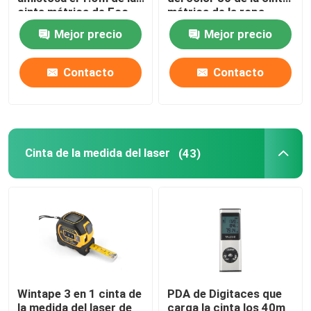
cinta métrica de Eco
métrica de la ropa
miden longitud
Mejor precio
Mejor precio
Cinta métrica del diámetro
Contacto
Contacto
Cinta métrica animal del peso
Cinta métrica retractable del cuerpo
Cinta de la medida del laser
(43)
calibrador de las grasas de cuerpo
Mediados de cinta de la circunferencia del brazo super
Cinta métrica de papel
Wintape 3 en 1 cinta de
PDA de Digitaces que
cinta métrica de acero
la medida del laser de
carga la cinta los 40m