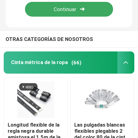
Viaje de la fábrica
Control de calidad
OTRAS CATEGORÍAS DE NOSOTROS
Éntrenos en contacto con
Cinta métrica de la ropa
(66)
Pida una cita
Cinta métrica de la ropa
Cinta de la medida del laser
Longitud flexible de la
Las pulgadas blancas
regla negra durable
flexibles plegables 2
Cinta métrica de costura personalizada
amistosa el 1.5m de la
del color 80 de la cinta