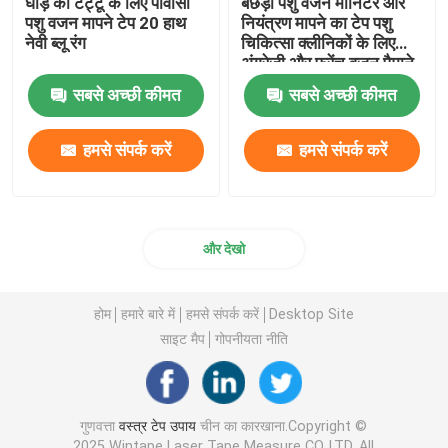
घोड़े की टट्टू के लिए पीवीसी
बछड़ा पशु वजन मॉनिटर और
पशु वजन मापने टेप 20 हाथ
नियंत्रण मापने का टेप पशु
नेवी ब्लू रंग
चिकित्सा क्लीनिकों के लिए
अंग्रेजी और फ्रेंच वजन पैमाने
सबसे अच्छी कीमत
सबसे अच्छी कीमत
हमसे संपर्क करें
हमसे संपर्क करें
और देखो
होम
हमारे बारे में
हमसे संपर्क करें
Desktop Site
साइट मैप
गोपनीयता नीति
गुणवत्ता
वस्त्र टेप उपाय
चीन का कारखाना.Copyright ©
2025 Wintape Laser Tape Measure CO.,LTD. All