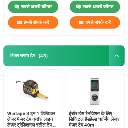
सबसे अच्छी कीमत
सबसे अच्छी कीमत
व्यास टेप उपाय
हमसे संपर्क करें
हमसे संपर्क करें
पशु वजन मापने टेप
वापस लेने योग्य शरीर टेप उपाय
लेजर उपाय टेप
(43)
बॉडी फैट कैलिपर
मिड अपर आर्म सरकमफ्रेंस टेप
कागज मापने टेप
Wintape 3 इन 1 डिजिटल
इंडोर होम रेनोवेशन के लिए
लेज़र मेज़र टेप क्रॉस लाइन
डिजिटल हैंडहेल्ड चार्जिंग लेजर
स्टील टेप उपाय
लेज़र ट्रेडिशनल स्टील टेप के
मेज़र टेप 40m