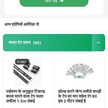
कारखाना भ्रमण
अन्य श्रेणियों अमेरिका से
गुणवत्ता नियंत्रण
वस्त्र टेप उपाय
(66)
संपर्क करें
एक उद्धरण का अनुरोध करें
वस्त्र टेप उपाय
लेजर उपाय टेप
पर्यावरण के अनुकूल टिकाऊ
फ़ोल्ड करने योग्य लचीले कपड़ों
काला मापने वाला टेप रूलर
के टेप का माप सफ़ेद रंग 80
लचीला 1.5m लंबाई
इंच 2 मीटर लंबाई है
निजीकृत सिलाई टेप उपाय