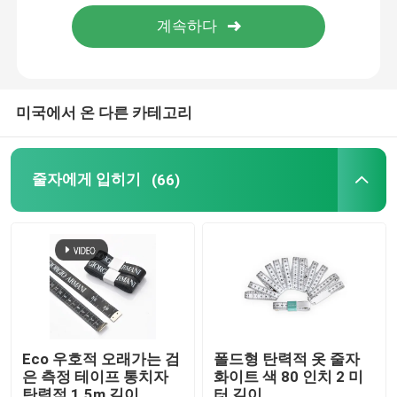
공장 여행
품질 관리
미국에서 온 다른 카테고리
연락주세요
줄자에게 입히기
(66)
인용문을 요구하세요
줄자에게 입히기
레이저 방법 테이프
Eco 우호적 오래가는 검
폴드형 탄력적 옷 줄자
은 측정 테이프 통치자
화이트 색 80 인치 2 미
개별적 재봉 줄자
탄력적 1.5m 길이
터 길이