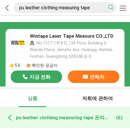
Wintape Laser Tape Measure CO.,LTD
No.1317-1418 D, 13A Floor, Building D,
Wanda Plaza, Jianshe Ave. Huangqi, Nanhai,
Foshan, Guangdong 528248,중국
5.0
확인된 공급자
지금 전화
연락처
상품
저희에 관하여
pu leather clothing measuring tape 온라인 제조
(6)