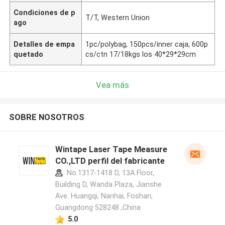
Condiciones de p
T/T, Western Union
ago
Detalles de empa
1pc/polybag, 150pcs/inner caja, 600p
quetado
cs/ctn 17/18kgs los 40*29*29cm
Vea más
SOBRE NOSOTROS
Wintape Laser Tape Measure
CO.,LTD perfil del fabricante
No.1317-1418 D, 13A Floor,
Building D, Wanda Plaza, Jianshe
Ave. Huangqi, Nanhai, Foshan,
Guangdong 528248 ,China
5.0