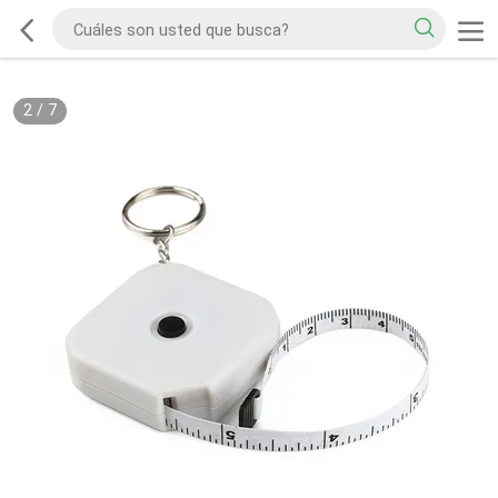
2
/
7