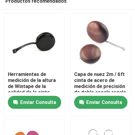
Productos recomendados
Herramientas de
Capa de nuez 2m / 6ft
medición de la altura
cinta de acero de
de Wintape de la
medición de precisión
calidad de la cinta
de doble escala regalo
Hogar
retractable a granel al
premium con diseño
Enviar Consulta
Enviar Consulta
por mayor del cuerpo
duradero, bordes lisos
negro con Platic Tab
y hoja ancha de 6 mm
Productos
For Promotion Gift
para mediciones
precisas
Sobre nosotros