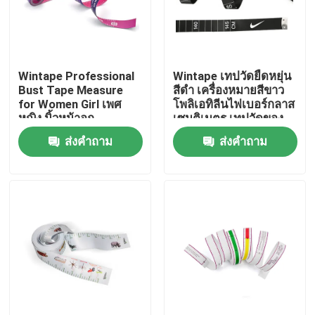
ทัวร์โรงงาน
Wintape Professional
Wintape เทปวัดยืดหยุ่น
ควบคุมคุณภาพ
Bust Tape Measure
สีดำ เครื่องหมายสีขาว
for Women Girl เพศ
โพลิเอทิลีนไฟเบอร์กลาส
หญิง นิ้วหน้าอก
เซนติเมตร เทปวัดของ
ติดต่อเรา
Measuring Tape
ขวัญส่งเสริมการขาย
ส่งคำถาม
ส่งคำถาม
ขอใบเสนอราคา
เทปวัดเสื้อผ้า
ตลับเมตรเลเซอร์
เทปวัดจักรเย็บผ้าส่วนบุคคล