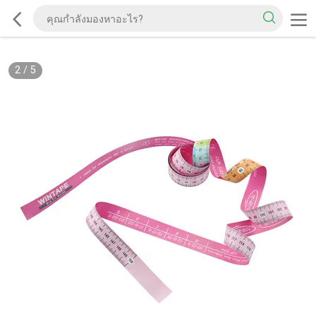
2
/
5