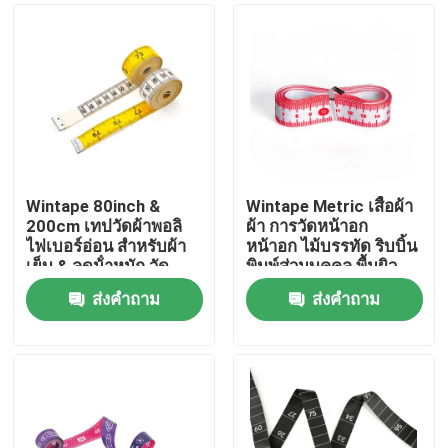
Wintape 80inch &
Wintape Metric เสื้อผ้า
200cm เทปวัดผ้าพอลิ
ผ้า การวัดหน้าอก
ไฟเบอร์อ่อน สําหรับผ้า
หน้าอก ไม้บรรทัด ริบบิ้น
เย็บ & ลดน้ําหนัก วัด
พิมพ์ส่วนบุคคล พื้นผิว
ร่างกายทางการแพทย์
เรียบ พื้นผิวที่ยืดหยุ่น
ส่งคำถาม
ส่งคำถาม
บ้าน
สินค้า
เกี่ยวกับเรา