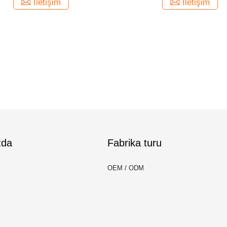
İletişim
İletişim
zda
Fabrika turu
OEM / ODM