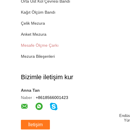
Orta Üst Kol Çevresi Bandı
Kağıt Ölçüm Bandı
Çelik Mezura
Anket Mezura
Mesafe Ölçme Çarkı
Mezura Bileşenleri
Bizimle iletişim kur
Anna Tan
Naber :
+8618566001423
Endüst
Yür
İletişim