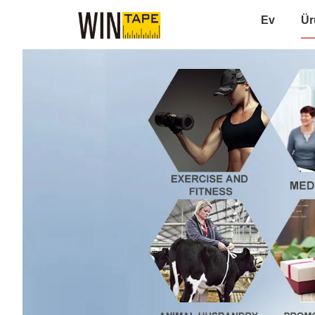
Ev
Ür