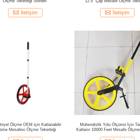
Ölçme Tekerleği Silindiri
12.5" Çap Mesafe Ölçme Teke
İletişim
İletişim
riyel Ölçme OEM için Katlanabilir
Mühendislik Yolu Ölçümü İçin Taş
üme Mesafesi Ölçme Tekerleği
Katlanır 10000 Feet Mesafe Ölçme 