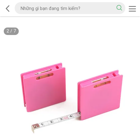
2
/
7