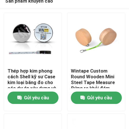
Sản phẩm khuyến cáo
Thép hợp kim phong
Wintape Custom
cách Shell kỹ sư Case
Round Wooden Mini
kim loại băng đo cho
Steel Tape Measure
các dự án xây dựng và
Đứng ra khỏi đám
Trang chủ
DIY
đông 1m 3ft
Gửi yêu cầu
Gửi yêu cầu
Fluorescent Green
blade
Các sản phẩm
Về chúng tôi