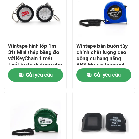
Tham quan nhà máy
Kiểm soát chất lượng
Wintape hình lốp 1m
Wintape bán buôn tùy
3ft Mini thép băng đo
chỉnh chất lượng cao
Liên hệ chúng tôi
với KeyChain 1 mét
công cụ hạng nặng
thiết bị đo di động cho
ABS Metric Imperial
cơ khí
5M tùy chỉnh Logo in
Gửi yêu cầu
Gửi yêu cầu
Yêu cầu báo giá
thép đo băng
Thước dây quần áo
Băng đo laser
Đo băng may cá nhân