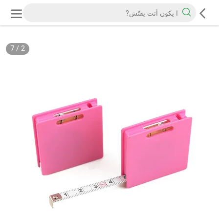
7
/
2