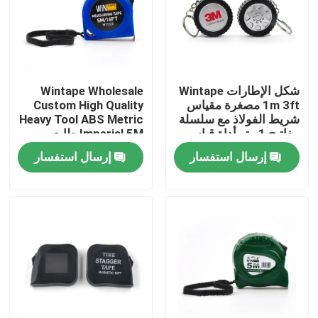
جولة في المعمل
رقابة جودة
شكل الإطارات Wintape
Wintape Wholesale
1m 3ft مصغرة مقياس
Custom High Quality
شريط الفولاذ مع سلسلة
Heavy Tool ABS Metric
اتصل بنا
مفاتيح 1 متر أداة قياس
Imperial 5M طابع
محمولة للميكانيكا
مخصص لطباعة الشعار
إرسال استفسار
إرسال استفسار
شريط قياس فولاذي
اطلب اقتباس
قياس شريط الملابس
شريط قياس الليزر
قياس شريط الخياطة الشخصي