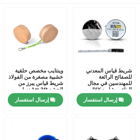
شريط قياس المعدني
وينتايب مخصص حلقية
للصفائح الرائعة
خشبية مصغرة من الفولاذ
للمهندسين في مجال
شريط قياس يبرز من
البناء ومشاريع DIY
الحشد 1m 3ft نصل
أخضر لامع قياس
بيت
إرسال استفسار
إرسال استفسار
منتجات
معلومات عنا