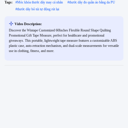
Tags:
#
Móc khóa thước dây may cá nhân
#
thước dây đo quần áo bằng da PU
#
thước dây bỏ túi tự động rút lại
Video Description:
Discover the Wintape Customized 60Inches Flexible Round Shape Quilting
Promotional Gift Tape Measure, perfect for healthcare and promotional
giveaways. This portable, lightweight tape measure features a customizable ABS
plastic case, auto-retraction mechanism, and dual-scale measurements for versatile
use in clothing, fitness, and more.