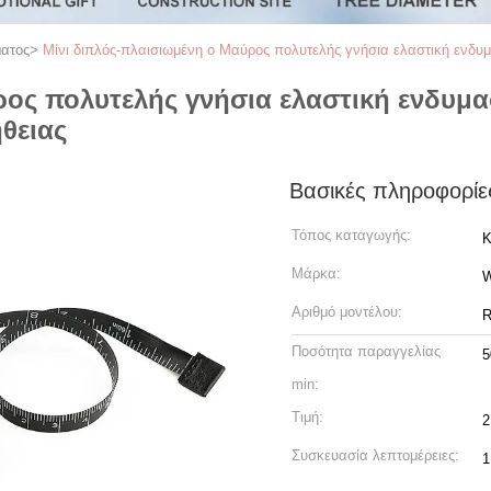
ματος
>
Μίνι διπλός-πλαισιωμένη ο Μαύρος πολυτελής γνήσια ελαστική ενδυμα
ρος πολυτελής γνήσια ελαστική ενδυμα
ήθειας
Βασικές πληροφορίε
Τόπος καταγωγής:
Κ
Μάρκα:
Αριθμό μοντέλου:
R
Ποσότητα παραγγελίας
5
min:
Τιμή:
2
Συσκευασία λεπτομέρειες:
1