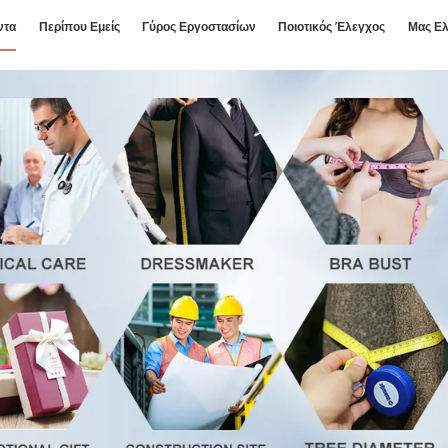
ντα
Περίπου Εμείς
Γύρος Εργοστασίων
Ποιοτικός Έλεγχος
Μας Ελ