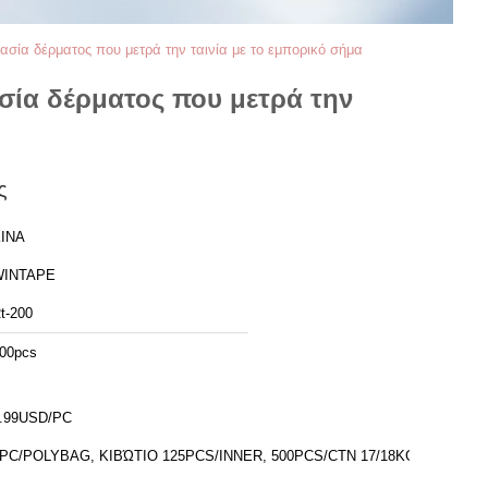
σία δέρματος που μετρά την ταινία με το εμπορικό σήμα
σία δέρματος που μετρά την
ς
ΙΝΑ
WINTAPE
t-200
00pcs
.99USD/PC
PC/POLYBAG, ΚΙΒΏΤΙΟ 125PCS/INNER, 500PCS/CTN 17/18KGS