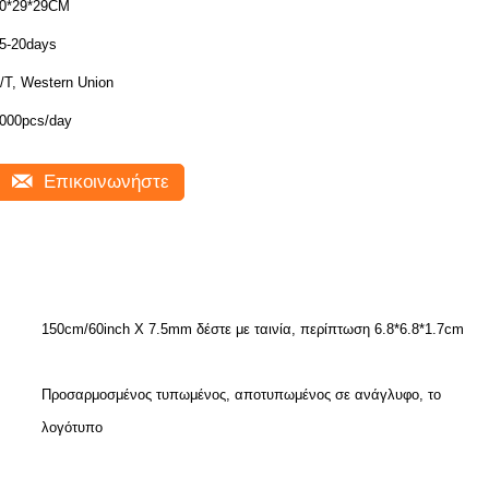
0*29*29CM
5-20days
/T, Western Union
000pcs/day
Επικοινωνήστε
150cm/60inch Χ 7.5mm δέστε με ταινία, περίπτωση 6.8*6.8*1.7cm
Προσαρμοσμένος τυπωμένος, αποτυπωμένος σε ανάγλυφο, το
λογότυπο