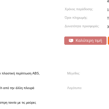
4
Χρόνος παράδοσης:
1
Όροι πληρωμής:
T
Δυνατότητα προσφοράς:
3
Καλύτερη τιμή
α πλαστική περίπτωση ABS,
Μέγεθος:
ch από την άλλη πλευρά
Λογότυπο:
πρη ταινία με τις μαύρες