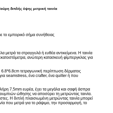
αύρη διπλής όψης μετρική ταινία
με το εμπορικό σήμα συνήθειας
λα μετρά τα στρογγυλά ή ευθέα αντικείμενα. Η ταινία
 εκατοστόμετρα, ανώτερη κατασκευή φίμπεργκλας για
γή 6.8*6.8cm τετραγωνική περίπτωση δέρματος
 seamstress, ένα crafter, ένα quilter ή που
 πλήρη 7.5mm ευρέα, έχει τα μεγάλα και σαφή άσπρα
 κουμπιών ώθησης να αποσύρει τη μετρώντας ταινία.
ηστες. Η διπλή πλαισιωμένη μετρώντας ταινία μπορεί
ινία που μετρά για το ράψιμο, την προσαρμογή, το