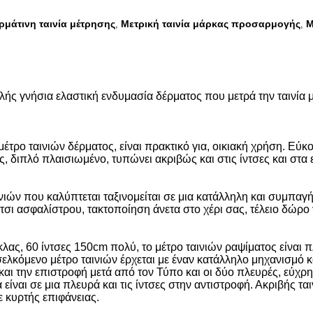
ρμάτινη ταινία μέτρησης
Μετρική ταινία μάρκας προσαρμογής
Μ
,
,
ής γνήσια ελαστική ενδυμασία δέρματος που μετρά την ταινία 
έτρο ταινιών δέρματος, είναι πρακτικό για, οικιακή χρήση. Εύκο
 διπλό πλαισιωμένο, τυπώνει ακριβώς και στις ίντσες και στα
νιών που καλύπτεται ταξινομείται σε μια κατάλληλη και συμπα
ι ασφαλίστρου, τακτοποίηση άνετα στο χέρι σας, τέλειο δώρο για
γκλας, 60 ίντσες 150cm πολύ, το μέτρο ταινιών ραψίματος είναι
εισελκόμενο μέτρο ταινιών έρχεται με έναν κατάλληλο μηχανισμό
και την επιστροφή μετά από τον Τύπο και οι δύο πλευρές, εύχρ
 είναι σε μια πλευρά και τις ίντσες στην αντιστροφή. Ακριβής τα
 κυρτής επιφάνειας.