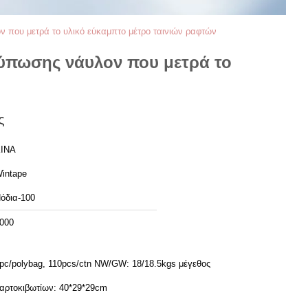
που μετρά το υλικό εύκαμπτο μέτρο ταινιών ραφτών
ύπωσης νάυλον που μετρά το
ς
ΙΝΑ
intape
όδια-100
000
pc/polybag, 110pcs/ctn NW/GW: 18/18.5kgs μέγεθος
αρτοκιβωτίων: 40*29*29cm