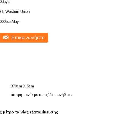
0days
/T, Western Union
000pcs/day
Επικοινωνήστε
370cm X 5cm
άσπρη ταινία με το σχέδιο συνήθειας
ς μέτρο ταινίας εξατομίκευσης