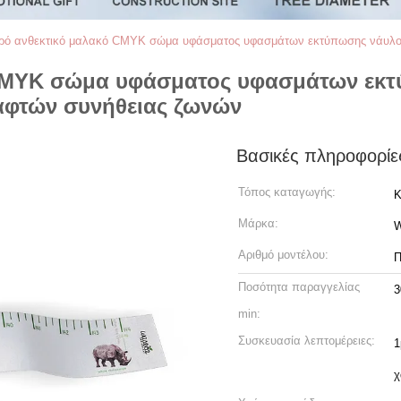
ρό ανθεκτικό μαλακό CMYK σώμα υφάσματος υφασμάτων εκτύπωσης νάυλον 
CMYK σώμα υφάσματος υφασμάτων εκτ
ραφτών συνήθειας ζωνών
Βασικές πληροφορίε
Τόπος καταγωγής:
Κ
Μάρκα:
W
Αριθμό μοντέλου:
Π
Ποσότητα παραγγελίας
3
min:
Συσκευασία λεπτομέρειες:
1
χ