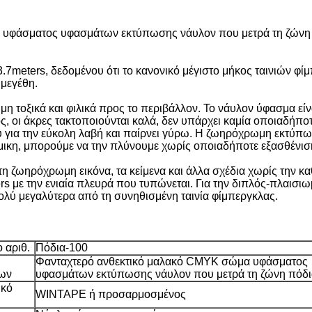
 υφάσματος υφασμάτων εκτύπωσης νάυλον που μετρά τη ζώνη
7meters, δεδομένου ότι το κανονικό μέγιστο μήκος ταινιών φίμ
 μεγέθη.
μη τοξικά και φιλικά προς το περιβάλλον. Το νάυλον ύφασμα είνα
ς, οι άκρες τακτοποιούνται καλά, δεν υπάρχει καμία οποιαδήπ
ύ για την εύκολη λαβή και παίρνει γύρω. Η ζωηρόχρωμη εκτύπω
 βρώμικη, μπορούμε να την πλύνουμε χωρίς οποιαδήποτε εξασθέν
 ζωηρόχρωμη εικόνα, τα κείμενα και άλλα σχέδια χωρίς την κα
rs με την ενιαία πλευρά που τυπώνεται. Για την διπλός-πλαισ
πολύ μεγαλύτερα από τη συνηθισμένη ταινία φίμπεργκλας.
ο αριθ.
Πόδια-100
Φανταχτερό ανθεκτικό μαλακό CMYK σώμα υφάσματος
ίων
υφασμάτων εκτύπωσης νάυλον που μετρά τη ζώνη πόδι
ικό
WINTAPE ή προσαρμοσμένος