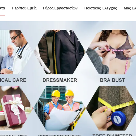
ντα
Περίπου Εμείς
Γύρος Εργοστασίων
Ποιοτικός Έλεγχος
Μας Ελ