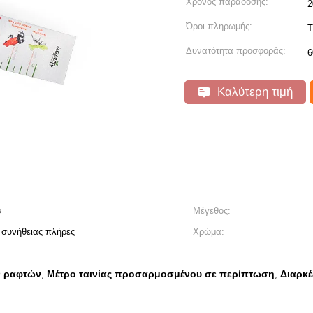
Χρόνος παράδοσης:
2
Όροι πληρωμής:
T
Δυνατότητα προσφοράς:
6
Καλύτερη τιμή
ν
Μέγεθος:
 συνήθειας πλήρες
Χρώμα:
ν ραφτών
Μέτρο ταινίας προσαρμοσμένου σε περίπτωση
Διαρκέ
,
,