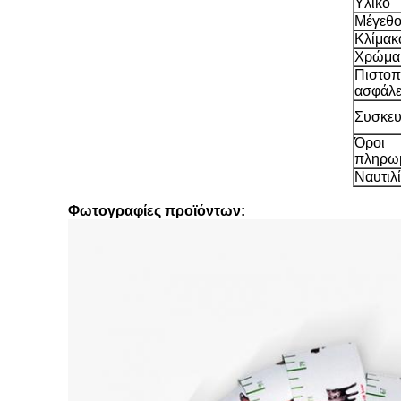
Υλικό
Μέγεθ
Κλίμακ
Χρώμα
Πιστοπ
ασφάλε
Συσκευ
Όροι
πληρω
Ναυτιλ
Φωτογραφίες προϊόντων: