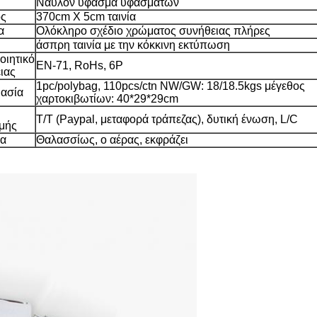
Νάυλον ύφασμα υφασμάτων
ος
370cm X 5cm ταινία
α
Ολόκληρο σχέδιο χρώματος συνήθειας πλήρες
άσπρη ταινία με την κόκκινη εκτύπωση
οιητικό
EN-71, RoHs, 6P
ιας
1pc/polybag, 110pcs/ctn NW/GW: 18/18.5kgs μέγεθος
ασία
χαρτοκιβωτίων: 40*29*29cm
T/T (Paypal, μεταφορά τράπεζας), δυτική ένωση, L/C
μής
ία
Θαλασσίως, ο αέρας, εκφράζει