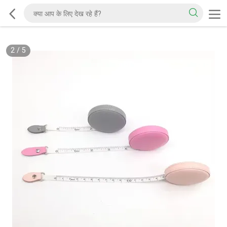
2
/
5