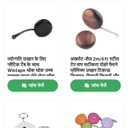
पदोन्नति उपहार के लिए
अखरोट-शेल 2m/6ft स्टील
प्लैटिक टैब के साथ
टेप माप सटीकता दोहरे पैमाने
Wintape थोक थोक उच्च
प्रीमियम उपहार टिकाऊ
गुणवत्ता वापस लेने योग्य ब्लैक
डिजाइन, चिकनी किनारों और
बॉडी टेप मापने के उपकरण
सटीक माप के लिए 6 मिमी
जांच भेजें
जांच भेजें
चौड़े ब्लेड के साथ
घर
उत्पादों
हमारे बारे में