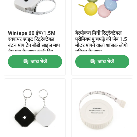
कारखाना भ्रमण
Wintape 60 इंच/1.5M
बेस्पोकन मिनी रिट्रैक्टेबल
गुणवत्ता नियंत्रण
स्क्वायर व्हाइट रिट्रेक्टेबल
प्रीमियम पु चमड़े की जेब 1.5
बटन माप टेप बॉडी साइज माप
मीटर मापने वाला शासक लोगो
टेप माप के साथ कुंजी रिंग
मुद्रित के साथ
संपर्क करें
डिजाइन
जांच भेजें
जांच भेजें
एक उद्धरण का अनुरोध करें
वस्त्र टेप उपाय
लेजर उपाय टेप
निजीकृत सिलाई टेप उपाय