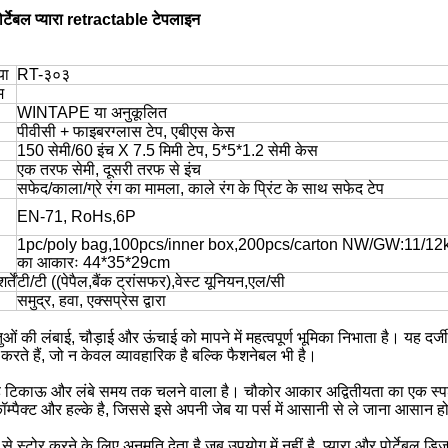
ोर्टेबल प्यारा retractable टेपलाइन
या
RT-३०३
म
WINTAPE या अनुकूलित
पीवीसी + फाइबरग्लास टेप, एबीएस केस
150 सेमी/60 इंच X 7.5 मिमी टेप, 5*5*1.2 सेमी केस
एक तरफ सेमी, दूसरी तरफ से इंच
सफेद/काला/ग्रे रंग का मामला, काले रंग के प्रिंट के साथ सफेद टेप
EN-71, RoHs,6P
1pc/poly bag,100pcs/inner box,200pcs/carton NW/GW:11/12kg
का आकारः 44*35*29cm
्तें
टी/टी ((पेपैल,बैंक ट्रांसफर),वेस्ट यूनियन,एल/सी
समुद्र, हवा, एक्सप्रेस द्वारा
ओं की लंबाई, चौड़ाई और ऊंचाई को मापने में महत्वपूर्ण भूमिका निभाता है। यह दर्
करते हैं, जो न केवल व्यावहारिक है बल्कि फैशनेबल भी है।
े यह टिकाऊ और लंबे समय तक चलने वाला है। चौकोर आकार अद्वितीयता का एक स्पर्
ॉम्पैक्ट और हल्के है, जिससे इसे अपनी जेब या पर्स में आसानी से ले जाना आसान 
से स्टोर करने के लिए अनुमति देता है जब उपयोग में नहीं है. प्यारा और पोर्टेब