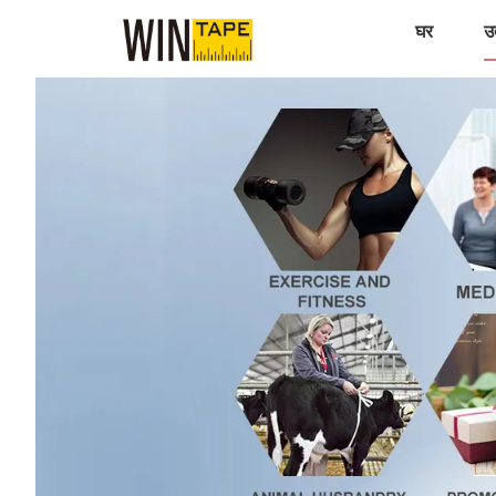
घर
उत