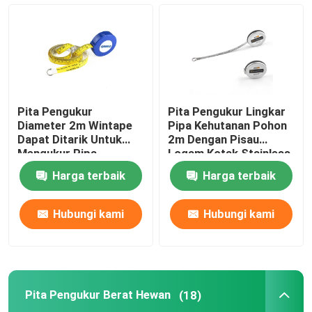
Pita Pengukur Diameter
Pita Pengukur Berat Hewan
Pita Pengukur
Pita Pengukur Lingkar
Pita Pengukur Tubuh yang Dapat Ditarik
Diameter 2m Wintape
Pipa Kehutanan Pohon
Dapat Ditarik Untuk
2m Dengan Pisau
Mengukur Pipa
Logam Kotak Stainless
Steel
Kaliper Lemak Tubuh
Harga terbaik
Harga terbaik
Pita Lingkar Lengan Atas Tengah
Hubungi kami
Hubungi kami
Pita Pengukur Kertas
Pita Pengukur Berat Hewan
(18)
Pita Pengukur Baja