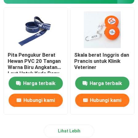
Pita Pengukur Survei
Roda Pengukur Jarak
Komponen Pita Pengukur
Pita Pengukur Berat
Skala berat Inggris dan
Hewan PVC 20 Tangan
Prancis untuk Klinik
Warna Biru Angkatan
Veteriner
Laut Untuk Kuda Pony
Harga terbaik
Harga terbaik
Hubungi kami
Hubungi kami
Lihat Lebih