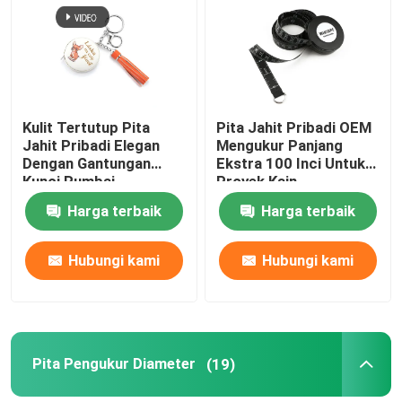
Tur Pabrik
Kontrol kualitas
Kulit Tertutup Pita
Pita Jahit Pribadi OEM
Jahit Pribadi Elegan
Mengukur Panjang
Dengan Gantungan
Ekstra 100 Inci Untuk
Hubungi kami
Kunci Rumbai
Proyek Kain
Harga terbaik
Harga terbaik
Permintaan Penawaran
Hubungi kami
Hubungi kami
Pita Pengukur Pakaian
Pita Pengukur Laser
Pita Pengukur Diameter
(19)
Pita Pengukur Jahit yang DiPribadiisasi