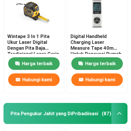
Wintape 3 In 1 Pita
Digital Handheld
Ukur Laser Digital
Charging Laser
Dengan Pita Baja
Measure Tape 40m
Tradisional Laser Garis
Untuk Renovasi Rumah
Silang
Dalam Ruangan
Harga terbaik
Harga terbaik
Hubungi kami
Hubungi kami
Rumah
Produk
Pita Pengukur Jahit yang DiPribadiisasi
(87)
Tentang kami