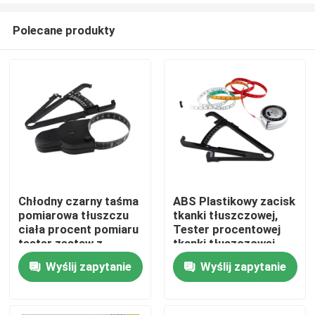
Polecane produkty
Chłodny czarny taśma
ABS Plastikowy zacisk
pomiarowa tłuszczu
tkanki tłuszczowej,
Dom
ciała procent pomiaru
Tester procentowej
tester zestaw z
tkanki tłuszczowej
blokowania szpilki
OEM ODM
Wyślij zapytanie
Wyślij zapytanie
Produkty
wcisnąć przycisk
zwrot
O nas