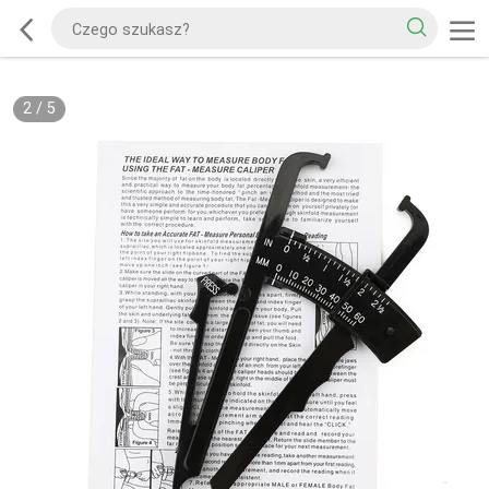
2
/
5