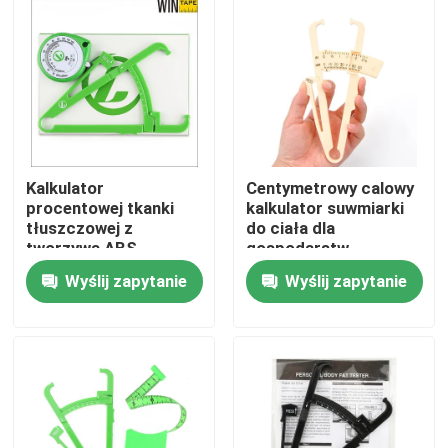
Wycieczka po fabryce
Kontrola jakości
Skontaktuj się z nami
Kalkulator
Centymetrowy calowy
procentowej tkanki
kalkulator suwmiarki
tłuszczowej z
do ciała dla
Poprosić o wycenę
tworzywa ABS
gospodarstw
Suwmiarka z
domowych
Wyślij zapytanie
Wyślij zapytanie
dwustronną skalą 150
cm
Odzieżowa taśma miernicza
Laserowa taśma miernicza
Spersonalizowana taśma miernicza do szycia