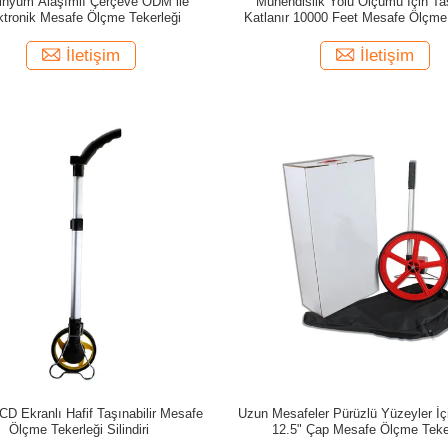
inyum Alaşımlı Çerçeve ODM ile
Mühendislik Yolu Ölçümü İçin Taş
ktronik Mesafe Ölçme Tekerleği
Katlanır 10000 Feet Mesafe Ölçme 
İletişim
İletişim
 LCD Ekranlı Hafif Taşınabilir Mesafe
Uzun Mesafeler Pürüzlü Yüzeyler İç
Ölçme Tekerleği Silindiri
12.5" Çap Mesafe Ölçme Teke