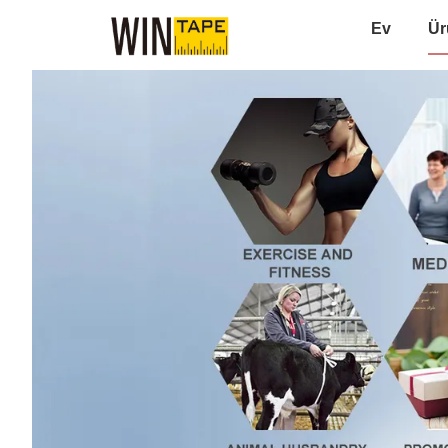
Ev
Ür