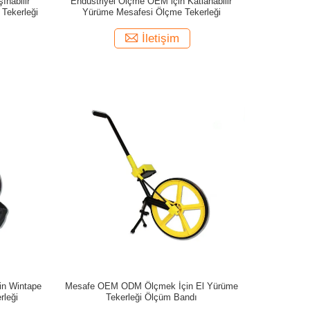
ınabilir
Endüstriyel Ölçme OEM için Katlanabilir
Tekerleği
Yürüme Mesafesi Ölçme Tekerleği
İletişim
in Wintape
Mesafe OEM ODM Ölçmek İçin El Yürüme
rleği
Tekerleği Ölçüm Bandı