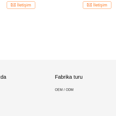
İletişim
İletişim
zda
Fabrika turu
OEM / ODM