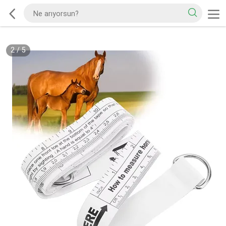
2
/
5