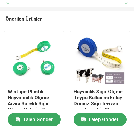
Önerilen Ürünler
Wintape Plastik
Hayvanlık Sığır Ölçme
Ev
Hayvancılık Ölçme
Teypü Kullanımı kolay
Aracı Sürekli Sığır
Domuz Sığır hayvan
Ölçme Çubuğu Cam
vücut ağırlığı Ölçme
Ürünler
Elyaflı Kalp Çapı
Teypü Yumuşak Ölçme
Talep Gönder
Talep Gönder
Ölçücüsü
Teypü
Hakkımızda