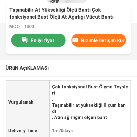
Taşınabilir At Yüksekliği Ölçü Bantı Çok
fonksiyonel Bust Ölçü At Ağırlığı Vücut Bantı
Ölçüm
MOQ：1000
En iyi fiyat
Bizimle iletişim kur
ÜRüN AçıKLAMASı
Çok fonksiyonel Bust Ölçme Teyple
ri
,
Vurgulamak:
Taşınabilir at yüksekliği ölçüm ban
dı
,
Atın ağırlığını ölçen bant
Delivery Time
15-20days