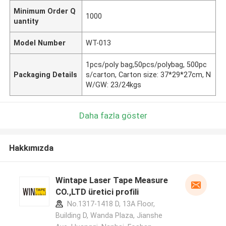
Minimum Order Q
1000
uantity
Model Number
WT-013
1pcs/poly bag,50pcs/polybag, 500pc
Packaging Details
s/carton, Carton size: 37*29*27cm, N
W/GW: 23/24kgs
Daha fazla göster
Hakkımızda
Wintape Laser Tape Measure
CO.,LTD üretici profili
No.1317-1418 D, 13A Floor,
Building D, Wanda Plaza, Jianshe