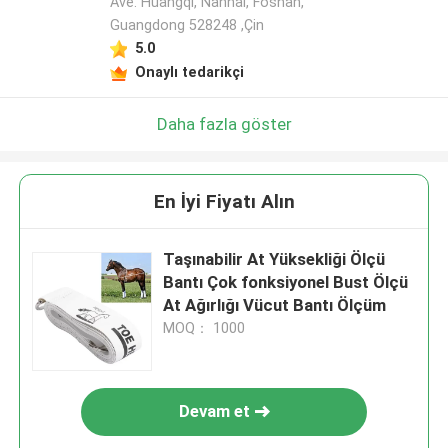
Ave. Huangqi, Nanhai, Foshan,
Guangdong 528248 ,Çin
5.0
Onaylı tedarikçi
Daha fazla göster
En İyi Fiyatı Alın
Taşınabilir At Yüksekliği Ölçü
Bantı Çok fonksiyonel Bust Ölçü
At Ağırlığı Vücut Bantı Ölçüm
MOQ： 1000
Devam et