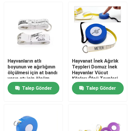
Fabrika turu
Kalite kontrol
Bize Ulaşın
Hayvanların atlı
Hayvanat İnek Ağırlık
boyunun ve ağırlığının
Teypleri Domuz İnek
Bir teklif isteği
ölçülmesi için at bandı
Hayvanlar Vücut
yarış atı için ölçüm
Kiloları Ölçü Teypleri
cihazı bandı
Malzeme Abs Plastik
Talep Gönder
Talep Gönder
Yumuşak Ölçü Teypleri
Giyim Mezura
Lazer Mezura
Kişiye Özel Dikiş Mezura