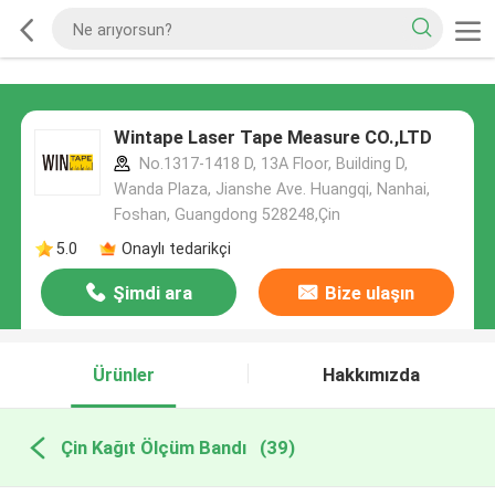
Wintape Laser Tape Measure CO.,LTD
No.1317-1418 D, 13A Floor, Building D,
Wanda Plaza, Jianshe Ave. Huangqi, Nanhai,
Foshan, Guangdong 528248,Çin
5.0
Onaylı tedarikçi
Şimdi ara
Bize ulaşın
Ürünler
Hakkımızda
Çin Kağıt Ölçüm Bandı
(39)