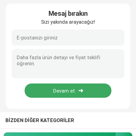
Mesaj bırakın
Çap Mezura
Sizi yakında arayacağız!
Hayvan Ağırlığı Ölçüm Bandı
Geri çekilebilir Vücut Mezura
Vücut Yağ Kaliperi
Orta Üst Kol Çevresi Bandı
Kağıt Ölçüm Bandı
BİZDEN DİĞER KATEGORİLER
Çelik Mezura