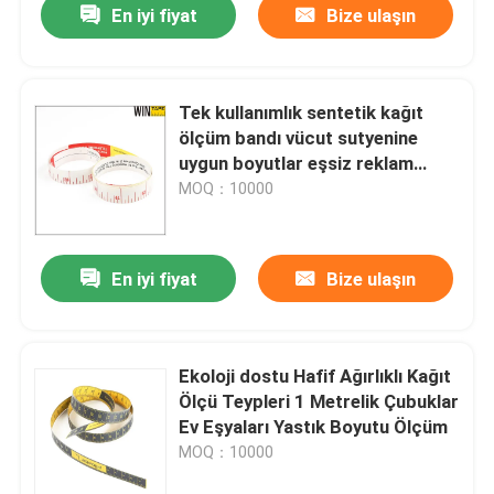
En iyi fiyat
Bize ulaşın
Tek kullanımlık sentetik kağıt
ölçüm bandı vücut sutyenine
uygun boyutlar eşsiz reklam
kağıt satırları
MOQ：10000
En iyi fiyat
Bize ulaşın
Ekoloji dostu Hafif Ağırlıklı Kağıt
Ölçü Teypleri 1 Metrelik Çubuklar
Ev Eşyaları Yastık Boyutu Ölçüm
MOQ：10000