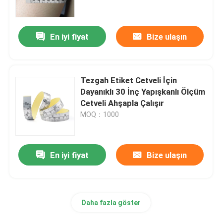
Fabrika turu
En iyi fiyat
Bize ulaşın
Kalite kontrol
Tezgah Etiket Cetveli İçin
Bize Ulaşın
Dayanıklı 30 İnç Yapışkanlı Ölçüm
Cetveli Ahşapla Çalışır
MOQ：1000
Bir teklif isteği
Giyim Mezura
En iyi fiyat
Bize ulaşın
Lazer Mezura
Daha fazla göster
Kişiye Özel Dikiş Mezura