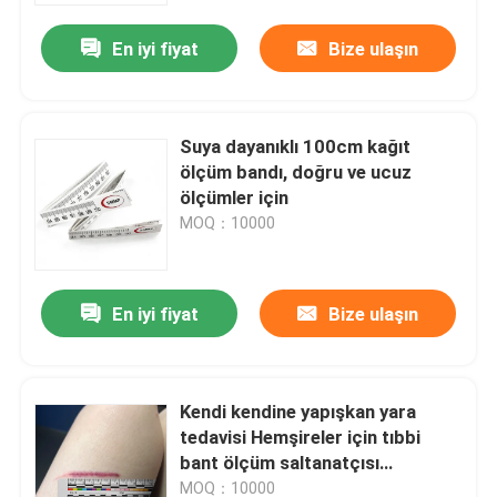
En iyi fiyat
Bize ulaşın
Suya dayanıklı 100cm kağıt
ölçüm bandı, doğru ve ucuz
ölçümler için
MOQ：10000
En iyi fiyat
Bize ulaşın
Ev
Kendi kendine yapışkan yara
Ürünler
tedavisi Hemşireler için tıbbi
bant ölçüm saltanatçısı
Belgelendirme
Hakkımızda
MOQ：10000