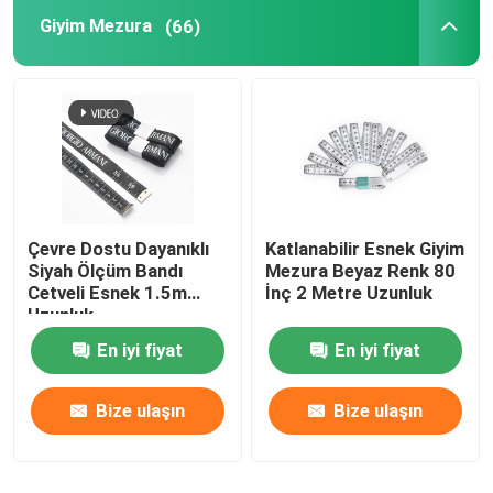
Giyim Mezura
(66)
Anket Mezura
Mesafe Ölçme Çarkı
Mezura Bileşenleri
Çevre Dostu Dayanıklı
Katlanabilir Esnek Giyim
Siyah Ölçüm Bandı
Mezura Beyaz Renk 80
Cetveli Esnek 1.5m
İnç 2 Metre Uzunluk
Uzunluk
En iyi fiyat
En iyi fiyat
Bize ulaşın
Bize ulaşın