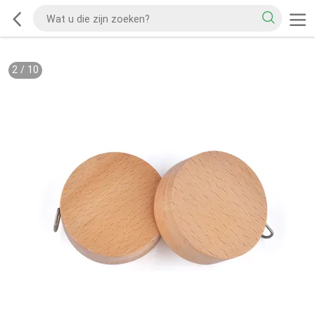
2
/
10