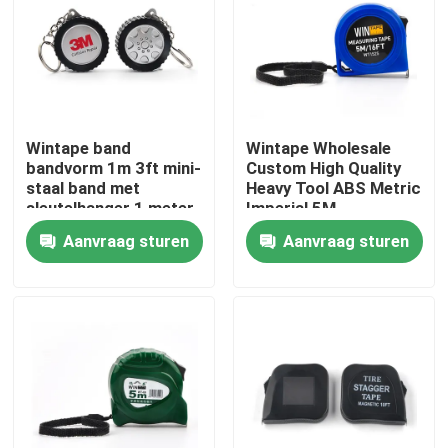
Fabrieksreis
Kwaliteitscontrole
Wintape band
Wintape Wholesale
bandvorm 1m 3ft mini-
Custom High Quality
Contacteer ons
staal band met
Heavy Tool ABS Metric
sleutelhanger 1 meter
Imperial 5M
draagbare
Customized Logo
Aanvraag sturen
Aanvraag sturen
Verzoek om een Citaat
meetinstrument voor
Printing Stalen
mechanica
meetband
Kledingsmeetlint
De Band van de lasermaatregel
Gepersonaliseerd het Naaien Meetlint