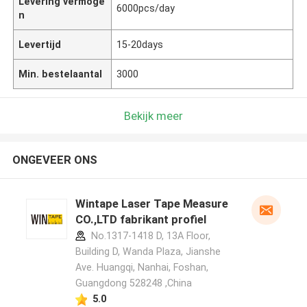
Levering vermoge
6000pcs/day
n
Levertijd
15-20days
Min. bestelaantal
3000
Bekijk meer
ONGEVEER ONS
Wintape Laser Tape Measure
CO.,LTD fabrikant profiel
No.1317-1418 D, 13A Floor,
Building D, Wanda Plaza, Jianshe
Ave. Huangqi, Nanhai, Foshan,
Guangdong 528248 ,China
5.0