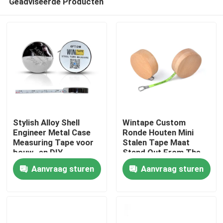
Geadviseerde Producten
Stylish Alloy Shell
Wintape Custom
Engineer Metal Case
Ronde Houten Mini
Measuring Tape voor
Stalen Tape Maat
bouw- en DIY-
Stand Out From The
Huis
projecten
Crowd 1m 3ft
Aanvraag sturen
Aanvraag sturen
Fluorescerend Groen
mes
Producten
Ongeveer ons